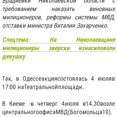
Врадиевки Николаевской области с
требованием наказать виновных
милиционеров, реформы системы МВД,
отставки министра Виталия Захарченко.
Спецтема: На Николаевщине
милиционеры зверски изнасиловали
девушку
Так, в
Одессе
акция
состоялась 4 июля
в
17:00 на
Театральной
площади.
В Киеве -
в четверг 4
июля в
14.30
возле
центрального
офиса
МВД
(
Богомольца
10).