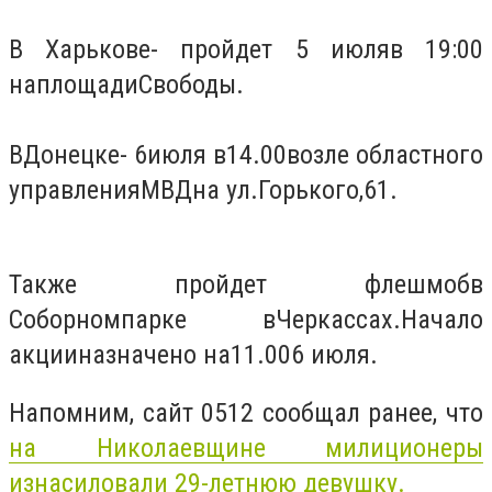
В Харькове
- пройдет 5 июля
в 19:00
на
площади
Свободы.
В
Донецке
- 6
июля в
14.00
возле областного
управления
МВД
на ул
.
Горького
,
61.
Также пройдет ф
лешмоб
в
Соборном
парке
в
Черкассах
.
Начало
акции
назначено на
11.00
6 июля.
Напомним, сайт 0512 сообщал ранее, что
на Николаевщине милиционеры
изнасиловали 29-летнюю девушку.