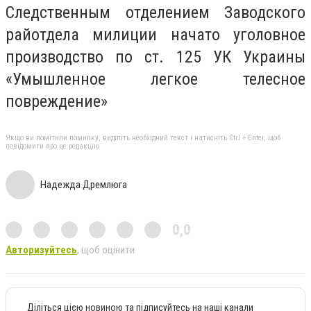
Следственным отделением Заводского
райотдела милиции начато уголовное
производство по ст. 125 УК Украины
«Умышленное легкое телесное
повреждение»
Якщо ви помітили помилку, виділіть необхідний текст і натисніть Ctrl + Enter, щоб
повідомити про це редакцію
Надежда Дремлюга
0,0
Авторизуйтесь
, щоб оцінити
Діліться цією новиною та підписуйтесь на наші канали