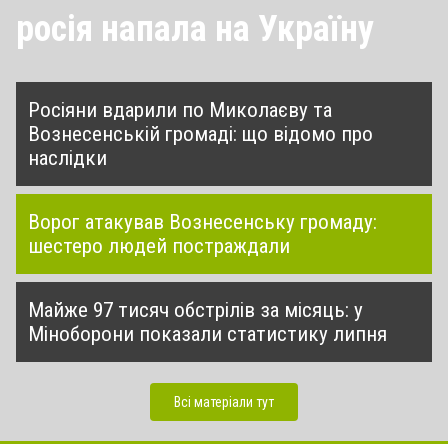
росія напала на Україну
Росіяни вдарили по Миколаєву та
Вознесенській громаді: що відомо про
наслідки
Ворог атакував Вознесенську громаду:
шестеро людей постраждали
Майже 97 тисяч обстрілів за місяць: у
Міноборони показали статистику липня
Всі матеріали тут