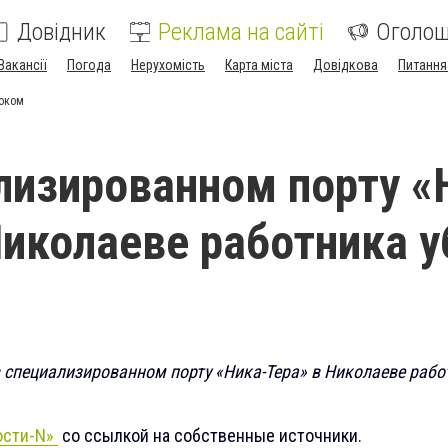
Довідник
Реклама на сайті
Оголо
Вакансії
Погода
Нерухомість
Карта міста
Довідкова
Питання
током
лизированном порту «
Николаеве работника у
в специализированном порту «Ника-Тера» в Николаеве рабо
ости-N»
со ссылкой на собственные источники.