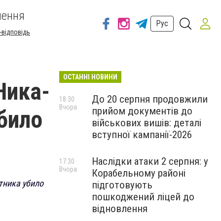
шення
Рус
-відповідь
ОСТАННІ НОВИНИ
Ника-
До 20 серпня продовжили
18:30
Вчора
прийом документів до
било
військових вишів: деталі
вступної кампанії-2026
Наслідки атаки 2 серпня: у
17:30
Вчора
Корабельному районі
тника убило
підготовують
пошкоджений ліцей до
відновлення