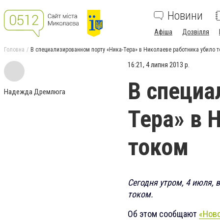
Новини
Афіша
Дозвілля
Головна
В специализированном порту «Ника-Тера» в Николаеве работника убило 
16:21, 4 липня 2013 р.
В специа
Надежда Дремлюга
Тера» в 
током
Сегодня утром, 4 июля, 
током.
Об этом сообщают
«Нов