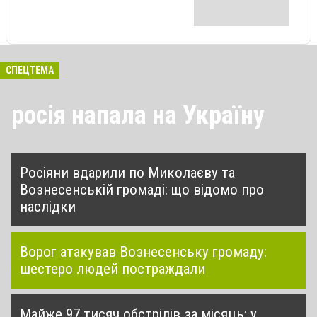
СПЕЦТЕМА
росія напала на Україну
Росіяни вдарили по Миколаєву та
Вознесенській громаді: що відомо про
наслідки
Ворог атакував Вознесенську громаду:
шестеро людей постраждали
Майже 97 тисяч обстрілів за місяць: у