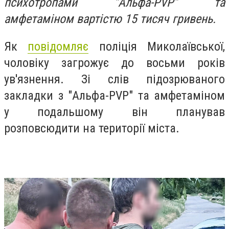
психотропами "Альфа-PVP" та
амфетаміном вартістю 15 тисяч гривень.
Як
повідомляє
поліція Миколаївської,
чоловіку загрожує до восьми років
ув'язнення. Зі слів підозрюваного
закладки з "Альфа-PVP" та амфетаміном
у подальшому він планував
розповсюдити на території міста.