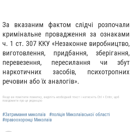
За вказаним фактом слідчі розпочали
кримінальне провадження за ознаками
ч. 1 ст. 307 ККУ «Незаконне виробництво,
виготовлення, придбання, зберігання,
перевезення, пересилання чи збут
наркотичних засобів, психотропних
речовин або їх аналогів».
Якщо ви помітили помилку, виділіть необхідний текст і натисніть Ctrl + Enter, щоб
повідомити про це редакцію
#Затримання миколаїв
#поліція Миколаївської області
#правоохоронці Миколаїв