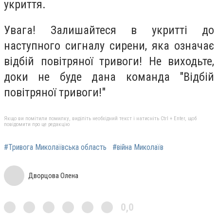
укриття.
Увага! Залишайтеся в укритті до
наступного сигналу сирени, яка означає
відбій повітряної тривоги! Не виходьте,
доки не буде дана команда "Відбій
повітряної тривоги!"
Якщо ви помітили помилку, виділіть необхідний текст і натисніть Ctrl + Enter, щоб
повідомити про це редакцію
#Тривога Миколаївська область
#війна Миколаїв
Дворцова Олена
0,0