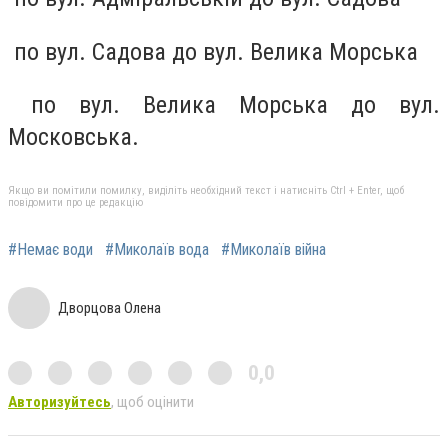
по вул. Садова до вул. Велика Морська
по вул. Велика Морська до вул.
Московська.
Якщо ви помітили помилку, виділіть необхідний текст і натисніть Ctrl + Enter, щоб
повідомити про це редакцію
#Немає води
#Миколаїв вода
#Миколаїв війна
Дворцова Олена
0,0
Авторизуйтесь
, щоб оцінити