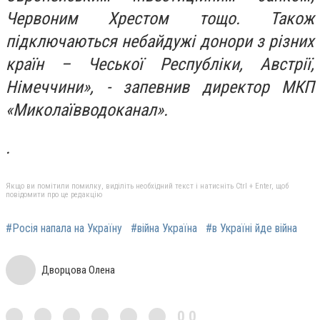
Червоним Хрестом тощо. Також
підключаються небайдужі донори з різних
країн – Чеської Республіки, Австрії,
Німеччини», - запевнив директор МКП
«Миколаївводоканал».
.
Якщо ви помітили помилку, виділіть необхідний текст і натисніть Ctrl + Enter, щоб
повідомити про це редакцію
#Росія напала на Україну
#війна Україна
#в Україні йде війна
Дворцова Олена
0,0