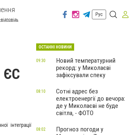
шення
Рус
-відповідь
ОСТАННІ НОВИНИ
Новий температурний
09:30
рекорд: у Миколаєві
в ЄС
зафіксували спеку
Сотні адрес без
08:10
електроенергії до вечора:
де у Миколаєві не буде
світла, - ФОТО
ої інтеграції
Прогноз погоди у
08:02