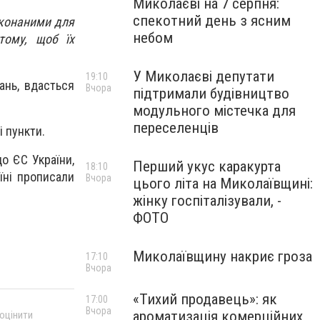
Миколаєві на 7 серпня:
спекотний день з ясним
иконаними для
небом
тому, щоб їх
У Миколаєві депутати
19:10
дань, вдасться
Вчора
підтримали будівництво
модульного містечка для
переселенців
і пункти.
о ЄС України,
Перший укус каракурта
18:10
їні прописали
Вчора
цього літа на Миколаївщині:
жінку госпіталізували, -
ФОТО
Миколаївщину накриє гроза
17:10
Вчора
«Тихий продавець»: як
17:00
Вчора
ароматизація комерційних
 оцінити