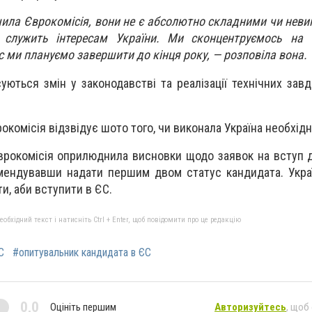
ачила Єврокомісія, вони не є абсолютно складними чи нев
 служить інтересам України. Ми сконцентруємось на 
ес ми плануємо завершити до кінця року, — розповіла вона.
суються змін у законодавстві та реалізації технічних зав
окомісія відзвідує шото того, чи виконала Україна необхідн
врокомісія оприлюднила висновки щодо заявок на вступ д
омендувавши надати першим двом статус кандидата. Укра
ти, аби вступити в ЄС.
бхідний текст і натисніть Ctrl + Enter, щоб повідомити про це редакцію
С
#опитувальник кандидата в ЄС
0,0
Оцініть першим
Авторизуйтесь
, щоб