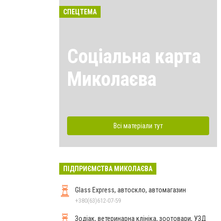
СПЕЦТЕМА
Соціальна карта
Миколаєва
Всі матеріали тут
ПІДПРИЄМСТВА МИКОЛАЄВА
Glass Express, автоскло, автомагазин
+380(63)612-07-59
Зодіак, ветеринарна клініка, зоотовари, УЗД