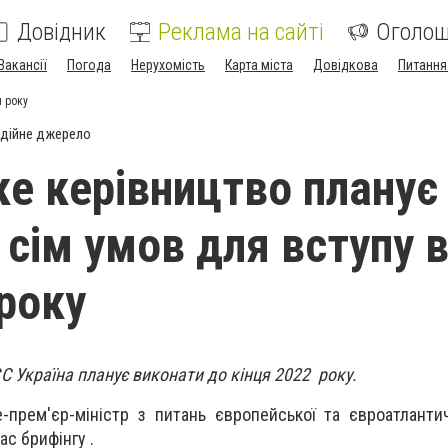
Довідник
Реклама на сайті
Оголо
Вакансії
Погода
Нерухомість
Карта міста
Довідкова
Питання
я року
дійне джерело
ке керівництво планує
 сім умов для вступу 
 року
ЄС Україна планує виконати до кінця 2022 року.
-прем'єр-міністр з питань європейської та євроатлантичн
с брифінгу .