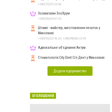
+380(73)073-20-40
Зоомагазин ЗооХрум
+380(93)639-61-35
Штамп - майстер, виготовлення печаток у
Миколаєві
+380(95)223-92-24, +380(98)842-24-59
Адвокатське об'єднання Актум
Стоматологія City Dent Сіті Дент у Миколаєві
Додати підприємство
ОГОЛОШЕННЯ