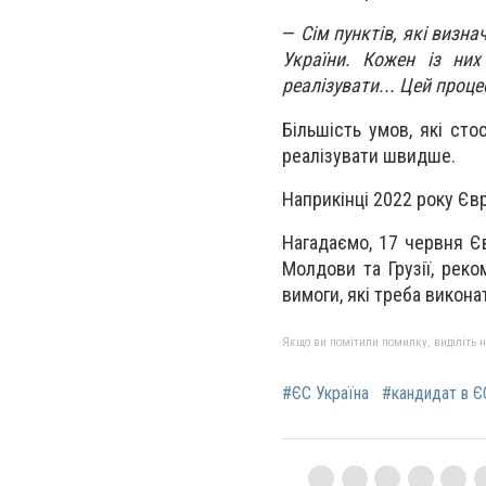
—
Сім пунктів, які визн
України. Кожен із них
реалізувати... Цей проц
Більшість умов, які сто
реалізувати швидше.
Наприкінці 2022 року Євр
Нагадаємо, 17 червня Є
Молдови та Грузії, рек
вимоги, які треба викона
Якщо ви помітили помилку, виділіть нео
#ЄС Україна
#кандидат в Є