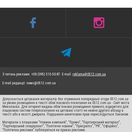
З питань реклами: +38 (095) 515-50-87. E-mail:
reklama@0512.com.ua
E-mail редакції:
news@0512.com.ua
Допускається цитування матеріалів без отримання попередньої згоди 0512.com.ua
за умови розміщення в тексті обов'язкового посилання на 0512.com.ua - Сайт міста
Миколаєва. Для інтернет-видань обов'язкове розміщення прямого, відкритого для
пошукових систем гіперпосилання на цитовані статті не нижче другого абзацу в
тексті або в якості джерела. Порушення виняткових прав переслідується Законом.
Матеріали з плашками "Новини компаній", "Промо", "Партнерський матеріал",
"Партнерський спецпроєкт", "Політичні новини", "Пресреліз", "PR", "Офіційно",
"Політична реклама" публікуються на правах реклами.