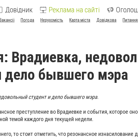
Довідник
Реклама на сайті
Оголо
Вакансії
Погода
Нерухомість
Карта міста
Довідкова
Питання
я: Врадиевка, недово
и дело бывшего мэра
недовольный студент и дело бывшего мэра
.
нсное преступление во Врадиевке и события, которое оно
вной темой каждого дня текущей недели.
него, то стоит отметить, что резонансное изнасилование 