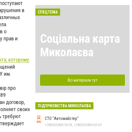
 поступают
нарушения в
СПЕЦТЕМА
азличных
ела
в о
Соціальна карта
у прав и
Миколаєва
нта, которому
ращений
У им.
Всі матеріали тут
вір про
189
ан договор,
ПІДПРИЄМСТВА МИКОЛАЄВА
полняет своих
ь требуют
СТО "Автомайстер"
 утверждает
+380(63)844-50-93, +380(63)860-63-39