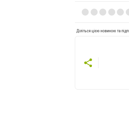
Діліться цією новиною та підп