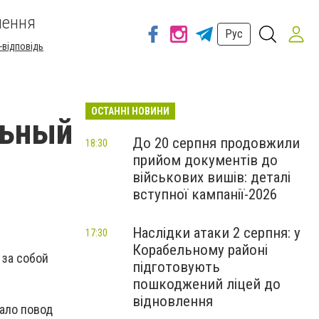
шення
Рус
-відповідь
ОСТАННІ НОВИНИ
льный
До 20 серпня продовжили
18:30
прийом документів до
військових вишів: деталі
вступної кампанії-2026
Наслідки атаки 2 серпня: у
17:30
Корабельному районі
 за собой
підготовують
пошкоджений ліцей до
відновлення
дало повод