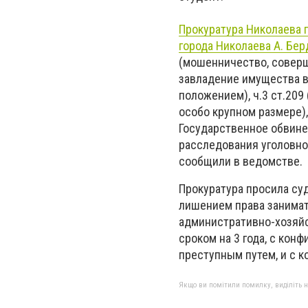
Прокуратура Николаева 
города Николаева А. Бе
(мошенничество, соверше
завладение имущества в
положением), ч.3 ст.209
особо крупном размере),
Государственное обвинен
расследования уголовно
сообщили в ведомстве.
Прокуратура просила суд
лишением права занимат
административно-хозяй
сроком на 3 года, с ко
преступным путем, и с 
Якщо ви помітили помилку, виділіть нео