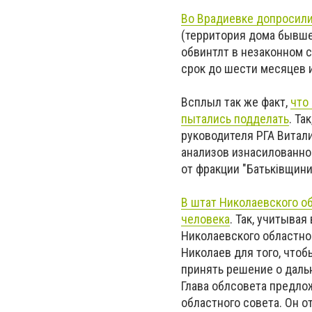
Во Врадиевке допросили
(территория дома бывше
обвинтлт в незаконном 
срок до шести месяцев и
Всплыл так же факт,
что
пытались подделать
. Та
руководителя РГА Витал
анализов изнасилованно
от фракции "Батьківщини
В штат Николаевского о
человека
. Так, учитыва
Николаевского областно
Николаев для того, чтоб
принять решение о даль
Глава облсовета предло
областного совета. Он 