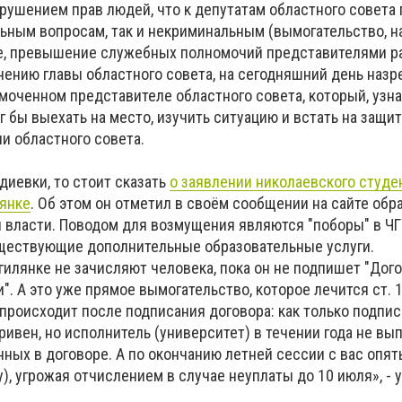
арушением прав людей, что к депутатам областного совета
льным вопросам, так и некриминальным (вымогательство, 
е, превышение служебных полномочий представителями р
мнению главы областного совета, на сегодняшний день назр
моченном представителе областного совета, который, узна
 бы выехать на место, изучить ситуацию и встать на защит
и областного совета.
диевки, то стоит сказать
о заявлении николаевского студе
янке
. Об этом он отметил в своём сообщении на сайте об
й власти. Поводом для возмущения являются "поборы" в ЧГ
ществующие дополнительные образовательные услуги.
илянке не зачисляют человека, пока он не подпишет "Дого
и". А это уже прямое вымогательство, которое лечится ст. 
 происходит после подписания договора: как только подпис
гривен, но исполнитель (университет) в течении года не вы
ных в договоре. А по окончанию летней сессии с вас опят
у), угрожая отчислением в случае неуплаты до 10 июля», -