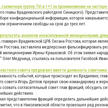
 съемочную группу TVi и 1+1 за проникновение на частную
го главы Врадеевского райотделе Синицкого). Представи
сборе конфиденциальной информации, которое наказываетс
ли ограничением свободы на срок до трех лет.
 результаты анализов изнасилованной милиционерами дев
к, главврач Врадиевской ЦРБ Оксана Ростова, которая явля
ия Ростова, заставляла медперсонал фальсифицировать ре
й милиционерами Ирины Крашковой. Об этом заявил народ
" Олег Медуница, ссылаясь на пользователя Facebook Иван
бластного совета предлагают ввести должность советника
я важность событий, которые происходят во Врадиевке, глав
го совета Игорь Дятлов прервал свою командировку и верн
ы созвать согласительный совет глав фракций, обсудить си
нейших действиях.
жил представителям фракций определить дальнейшие дей
отметил, что в Николаевской области произошел ряд резон