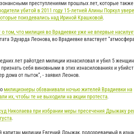
резонансными преступлениями прошлых лет, которые также
родители убитой в 2011 году 15-летней Алины Поркул увере
 которые поиздевались над Ириной Крашковой
.
 о том, что милиция во Врадиевке уже не впервые насилуе
утата Эдуарда Леонова, во Врадиевке властвует "атмосфера
ледних лет райотдел милиции изнасиловал и убил 5 женщин
признать себя виновными в этих изнасилованиях и убийств
ер дома от пыток", - заявил Леонов.
то
милиционеры обзванивали ночью жителей Врадиевки на
ли их, чтобы те не выходили на акции протеста
.
суд Николаева при избрании меры пресечения Дрыжаку р
густа
.
й капитан милиции Евгений Дрыжак, подозреваемый в изн