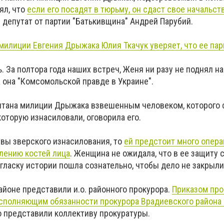
ял, что
если его посадят в тюрьму, он сдаст свое начальст
 депутат от партии "Батькивщина" Андрей Парубий.
милиции Евгения Дрыжака Юлия Ткачук уверяет, что ее пар
ь. За полтора года наших встреч, Женя ни разу не поднял на
ла она "Комсомольской правде в Украине".
итана милиции Дрыжака взвешенным человеком, которого
которую изнасиловали, оговорила его.
твы зверского изнасилования, то
ей предстоит много опера
влению костей лица
. Женщина не ожидала, что в ее защиту 
огласку истории пошла сознательно, чтобы дело не закрыли
айоне представили и.о. районного прокурора.
Приказом про
сполняющим обязанности прокурора Врадиевского района
го представили коллективу прокуратуры.