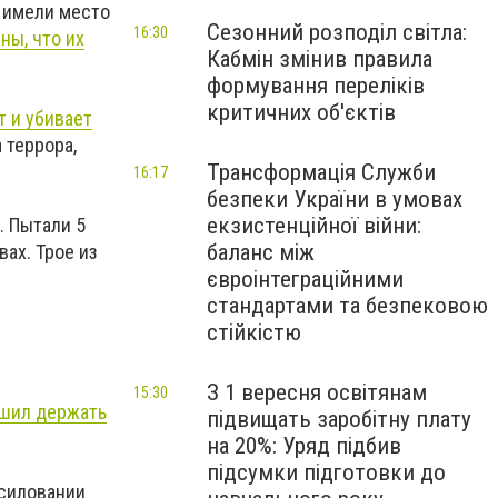
 имели место
Сезонний розподіл світла:
16:30
ны, что их
Кабмін змінив правила
формування переліків
критичних об'єктів
т и убивает
 террора,
Трансформація Служби
16:17
безпеки України в умовах
екзистенційної війни:
. Пытали 5
баланс між
ах. Трое из
євроінтеграційними
стандартами та безпековою
стійкістю
З 1 вересня освітянам
15:30
ешил держать
підвищать заробітну плату
на 20%: Уряд підбив
підсумки підготовки до
асиловании