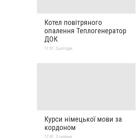
Котел повітряного
опалення Теплогенератор
ДОК
11:01, Сьогодні
Курси німецької мови за
кордоном
12:41, 3 серпня