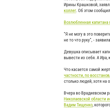
Ирины Крашковой, заявл
коллег
. Об этом сообщил
Возлюбленная капитана 
"Я не могу в это поверит
не то что руку", - заяви
Девушка описывает кап
вывести из себя. А Ира, 
Что касается самой жер
частности, по восстано
столько людей, хотя на 
Вчера во Врадиевском р
Николаевской области и
Вадим Тищенко
, которо