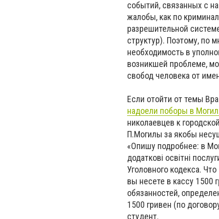
событий, связанных с н
жалобы, как по кримина
разрешительной систем
структур). Поэтому, по 
необходимость в уполно
возникшей проблеме, мог
свобод человека от имен
Если отойти от темы Вра
надоели поборы в Могил
николаевцев к городско
П.Могилы за якобы несу
«Опишу подробнее: в Мог
додаткові освітні послуг
Уголовного кодекса. Что
вы несете в кассу 1500 
обязанностей, определен
1500 гривен (по договор
студент.