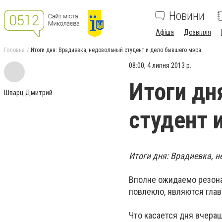
Новини
Афіша
Дозвілля
Головна
Итоги дня: Врадиевка, недовольный студент и дело бывшего мэра
08:00, 4 липня 2013 р.
Итоги дн
Шварц Дмитрий
студент 
Итоги дня: Врадиевка, 
Вполне ожидаемо резона
повлекло, являются гла
Что касается дня вчераш