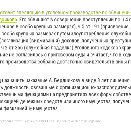
готовит апелляцию в уголовном производстве по обвинени
рдникова
. Его обвиняют в совершении преступлений по ч.4 
нное в особо крупных размерах), ч.5 ст.191 (присвоение,
 особо крупных размерах путем злоупотребления служеб
 (легализация (видмивання) доходов, полученных преступн
 ч.2 ст.366 (служебная подделка) Уголовного кодекса Укра
ие не согласилось с приговором суда и считает, что в ход
го производства собрано достаточно свидетельств вины п
 назначить наказание А. Бердникову в виде 8 лет лишения
ь должности, связанные с организационно-распорядитель
ственными функциями на предприятиях всех форм собств
нфискацией денежных средств или иного имущества, получе
конфискацией ½ имущества.
бхідний текст і натисніть Ctrl + Enter, щоб повідомити про це редакцію