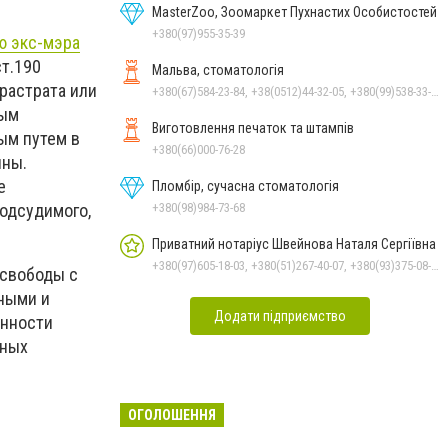
MasterZoo, Зоомаркет Пухнастих Особистостей
+380(97)955-35-39
ю экс-мэра
ст.190
Мальва, стоматологія
 растрата или
+380(67)584-23-84, +38(0512)44-32-05, +380(99)538-33-25, +380(63)977-35-54
ным
Виготовлення печаток та штампів
ым путем в
+380(66)000-76-28
ины.
е
Пломбір, сучасна стоматологія
+380(98)984-73-68
одсудимого,
Приватний нотаріус Швейнова Наталя Сергіївна
+380(97)605-18-03, +380(51)267-40-07, +380(93)375-08-48
 свободы с
ными и
Додати підприємство
енности
нных
ОГОЛОШЕННЯ