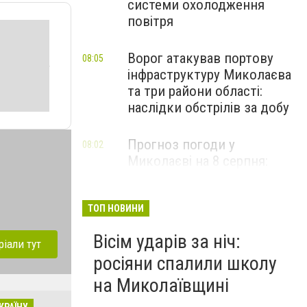
системи охолодження
повітря
Ворог атакував портову
08:05
інфраструктуру Миколаєва
та три райони області:
наслідки обстрілів за добу
Прогноз погоди у
08:02
Миколаєві на 8 серпня:
зміни та дощі
ТОП НОВИНИ
Вісім ударів за ніч:
ріали тут
росіяни спалили школу
на Миколаївщині