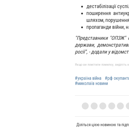
дестабілізації сусп
поширення антиукр
шляхом, порушення с
пропаганди війни, 
"Представники "ОПЗЖ" ф
держави, демонстративн
росії", - додали у відомст
Якщо ви помітили помилку, виділіть нео
#україна війна
#рф окупант
#миколаїв новини
Діліться цією новиною та підп