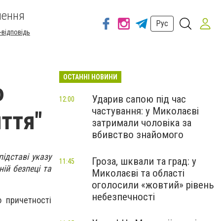
шення
Рус
-відповідь
ОСТАННІ НОВИНИ
ю
Ударив сапою під час
12:00
частування: у Миколаєві
ття"
затримали чоловіка за
вбивство знайомого
ідставі указу
Гроза, шквали та град: у
11:45
ій безпеці та
Миколаєві та області
оголосили «жовтий» рівень
небезпечності
 причетності