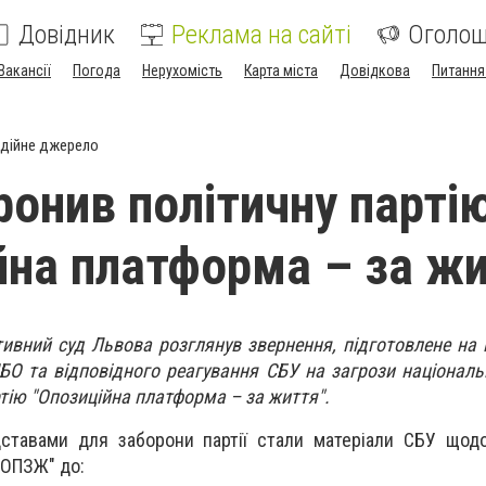
Довідник
Реклама на сайті
Оголо
Вакансії
Погода
Нерухомість
Карта міста
Довідкова
Питання
дійне джерело
ронив політичну парті
йна платформа – за жи
ивний суд Львова розглянув звернення, підготовлене на п
БО та відповідного реагування СБУ на загрози національн
тію "Опозиційна платформа – за життя".
ставами для заборони партії стали матеріали СБУ щодо
"ОПЗЖ" до: