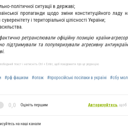
ільно-політичної ситуації в державі;
аїнської пропаганди щодо зміни конституційного ладу 
уверенітету і територіальної цілісності України;
насильства.
актично ретранслювали офіційну позицію країни-агресо
о підтримували та популяризували агресивну антиукраїн
ві.
бхідний текст і натисніть Ctrl + Enter, щоб повідомити про це редакцію
и
#рф фашизм
#опзж
#проросійські посіпаки в україні
#сбу мол
0,0
Оцініть першим
Авторизуйтесь
, щоб
исуйтесь на наші канали