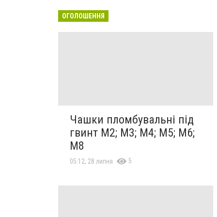
ОГОЛОШЕННЯ
Чашки пломбувальні під
гвинт М2; М3; М4; М5; М6;
М8
5
05:12, 28 липня