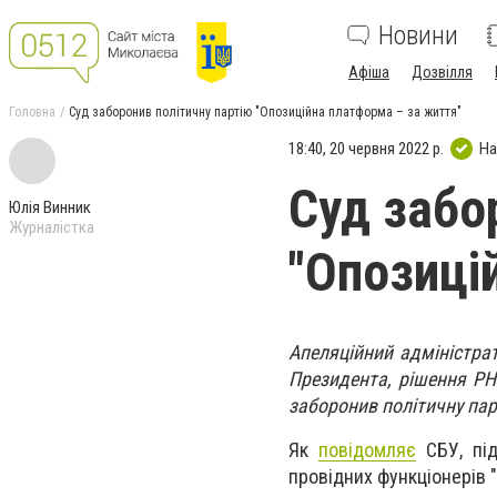
Новини
Афіша
Дозвілля
Головна
Суд заборонив політичну партію "Опозиційна платформа – за життя"
18:40, 20 червня 2022 р.
На
Суд забо
Юлія Винник
Журналістка
"Опозиці
Апеляційний адміністрат
Президента, рішення РН
заборонив політичну пар
Як
повідомляє
СБУ, під
провідних функціонерів 