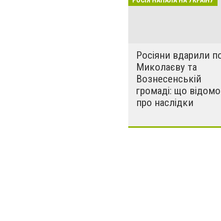
РОСІЯ НАПАЛА НА УКРАЇНУ
за нашу свободу
Росіяни вдарили п
Миколаєву та
Вознесенській
громаді: що відомо
про наслідки