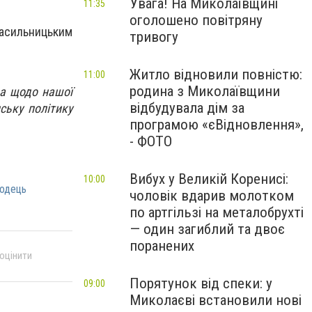
Увага! На Миколаївщині
11:35
оголошено повітряну
насильницьким
тривогу
Житло відновили повністю:
11:00
родина з Миколаївщини
ра щодо нашої
відбудувала дім за
ську політику
програмою «єВідновлення»,
- ФОТО
Вибух у Великій Коренисі:
10:00
одець
чоловік вдарив молотком
по артгільзі на металобрухті
— один загиблий та двоє
поранених
 оцінити
Порятунок від спеки: у
09:00
Миколаєві встановили нові