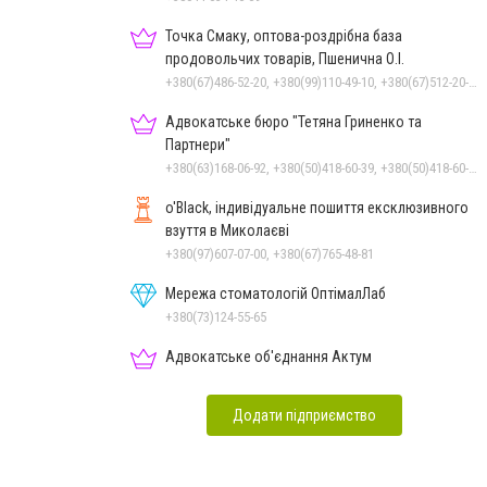
Точка Смаку, оптова-роздрібна база
продовольчих товарів, Пшенична О.І.
+380(67)486-52-20, +380(99)110-49-10, +380(67)512-20-35
Адвокатське бюро "Тетяна Гриненко та
Партнери"
+380(63)168-06-92, +380(50)418-60-39, +380(50)418-60-39
o'Black, індивідуальне пошиття ексклюзивного
взуття в Миколаєві
+380(97)607-07-00, +380(67)765-48-81
Мережа стоматологій ОптімалЛаб
+380(73)124-55-65
Адвокатське об'єднання Актум
Додати підприємство