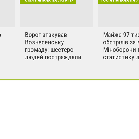
РОСІЯ НАПАЛА НА УКРАЇНУ
РОСІЯ НАПАЛА НА У
!!
о
Ворог атакував
Майже 97 ти
Вознесенську
обстрілів за 
громаду: шестеро
Міноборони 
людей постраждали
статистику 