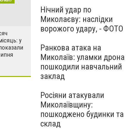
КРАЇНУ
Нічний удар по
Миколаєву: наслідки
ворожого удару, - ФОТО
сяч
місяць: у
Ранкова атака на
показали
липня
Миколаїв: уламки дрона
пошкодили навчальний
заклад
Росіяни атакували
Миколаївщину:
пошкоджено будинки та
склад