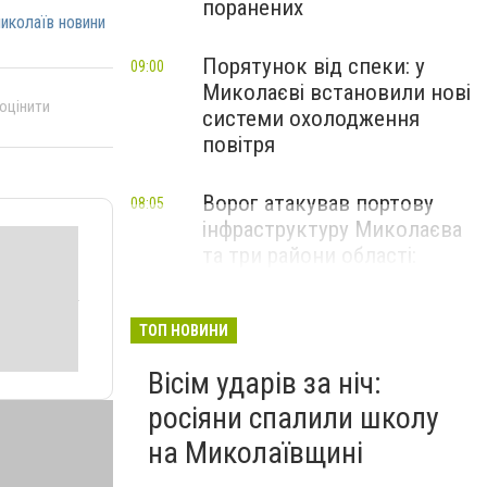
поранених
иколаїв новини
Порятунок від спеки: у
09:00
Миколаєві встановили нові
 оцінити
системи охолодження
повітря
Ворог атакував портову
08:05
інфраструктуру Миколаєва
та три райони області:
наслідки обстрілів за добу
ТОП НОВИНИ
Вісім ударів за ніч:
росіяни спалили школу
на Миколаївщині