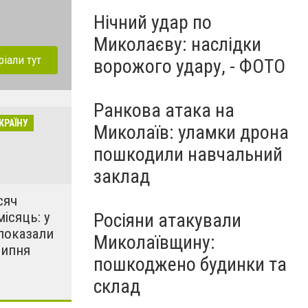
Нічний удар по
Миколаєву: наслідки
ріали тут
ворожого удару, - ФОТО
Ранкова атака на
КРАЇНУ
Миколаїв: уламки дрона
пошкодили навчальний
заклад
сяч
місяць: у
Росіяни атакували
показали
Миколаївщину:
липня
пошкоджено будинки та
склад