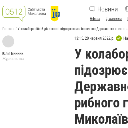
Новини
Афіша
Дозвілля
Головна
У колабораційній діяльності підозрюється інспектор Державного агентств
13:15, 20 червня 2022 р.
На
У колабор
Юлія Винник
Журналістка
підозрює
Державно
рибного 
Миколаї