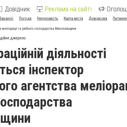
Довідник
Реклама на сайті
Оголо
Вакансії
Погода
Нерухомість
Карта міста
Довідкова
Питання
а меліорації та рибного господарства Миколаївщини
дійне джерело
аційній діяльності
ться інспектор
го агентства меліорац
господарства
вщини