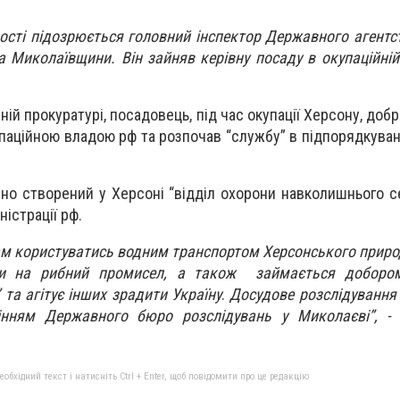
ості підозрюється головний інспектор Державного агентст
 Миколаївщини. Він зайняв керівну посаду в окупаційній 
ій прокуратурі, посадовець, під час окупації Херсону, доб
упаційною владою рф та розпочав “службу” в підпорядкуван
но створений у Херсоні “відділ охорони навколишнього 
ністрації рф.
ам користуватись водним транспортом Херсонського прир
ли на рибний промисел, а також займається доборо
 та агітує інших зрадити Україну
.
Досудове розслідування
інням Державного бюро розслідувань у Миколаєві”, - 
бхідний текст і натисніть Ctrl + Enter, щоб повідомити про це редакцію