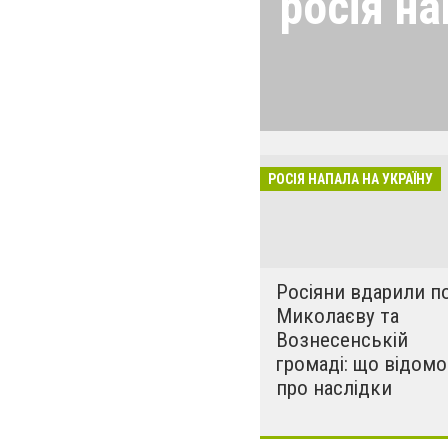
росія на
24 лютого росія
виглядом спецоп
обстрілюють бу
лікарні. Не гре
розкрадати буд
РОСІЯ НАПАЛА НА УКРАЇНУ
за нашу свободу
Росіяни вдарили п
Миколаєву та
Вознесенській
громаді: що відомо
про наслідки