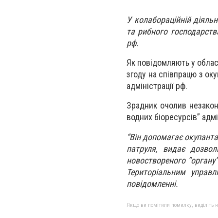
У
колабораційній
діяльн
та рибного господарства
рф.
Як повідомляють у обласн
згоду на співпрацю з ок
адміністрації рф.
Зрадник очолив незакон
водних біоресурсів” адмі
“Він допомагає окупант
патруля, видає дозво
новоствореного “органу”
Територіальним управл
повідомленні.
Якщо ви помітили помилку, виділіть нео