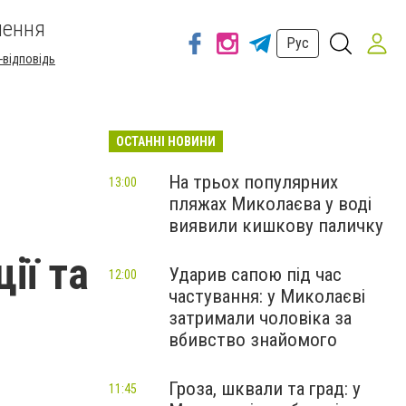
шення
Рус
-відповідь
ОСТАННІ НОВИНИ
На трьох популярних
13:00
пляжах Миколаєва у воді
виявили кишкову паличку
ії та
Ударив сапою під час
12:00
частування: у Миколаєві
затримали чоловіка за
вбивство знайомого
Гроза, шквали та град: у
11:45