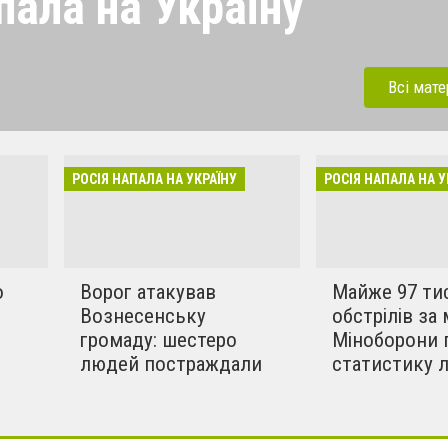
пала на Україну
 напала на Україну під
ерації. Зараз рашисти
Всі мате
динки, дитсадки,школи,
бують вбивати мирних та
инки в селах. Ми боремось
РОСІЯ НАПАЛА НА УКРАЇНУ
РОСІЯ НАПАЛА НА У
!!
о
Ворог атакував
Майже 97 ти
Вознесенську
обстрілів за 
громаду: шестеро
Міноборони 
людей постраждали
статистику 