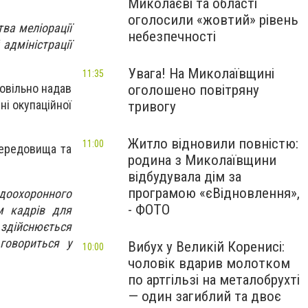
Миколаєві та області
оголосили «жовтий» рівень
ва меліорації
небезпечності
адміністрації
Увага! На Миколаївщині
11:35
ровільно надав
оголошено повітряну
ні окупаційної
тривогу
Житло відновили повністю:
11:00
середовища та
родина з Миколаївщини
відбудувала дім за
програмою «єВідновлення»,
одоохоронного
- ФОТО
м кадрів для
 здійснюється
говориться у
Вибух у Великій Коренисі:
10:00
чоловік вдарив молотком
по артгільзі на металобрухті
— один загиблий та двоє