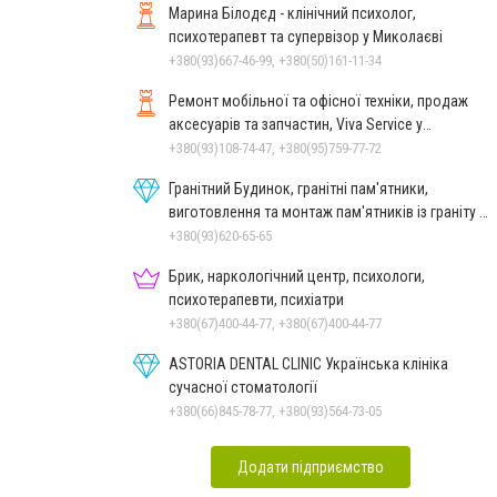
Марина Білодєд - клінічний психолог,
психотерапевт та супервізор у Миколаєві
+380(93)667-46-99, +380(50)161-11-34
Ремонт мобільної та офісної техніки, продаж
аксесуарів та запчастин, Viva Service у
Миколаєві
+380(93)108-74-47, +380(95)759-77-72
Гранітний Будинок, гранітні пам'ятники,
виготовлення та монтаж пам'ятників із граніту в
Миколаєві
+380(93)620-65-65
Брик, наркологічний центр, психологи,
психотерапевти, психіатри
+380(67)400-44-77, +380(67)400-44-77
ASTORIA DENTAL CLINIC Українська клініка
сучасної стоматології
+380(66)845-78-77, +380(93)564-73-05
Додати підприємство