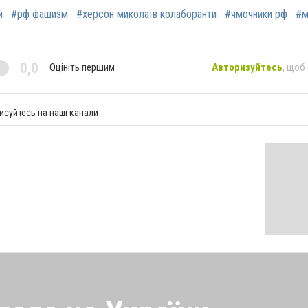
и
#рф фашизм
#херсон миколаїв колаборанти
#чмочники рф
#м
0,0
Оцініть першим
Авторизуйтесь
, щоб
исуйтесь на наші канали