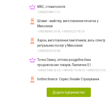
МАС, стоматологія
+380(63)988-27-27
Штамп - майстер, виготовлення печаток у
Миколаєві
+380(98)842-24-59, +380(95)223-92-24
Харон, виготовлення пам'ятників, весь спектр
ритуальних послуг у Миколаєві
+380(95)324-30-08
Точка Смаку, оптова-роздрібна база
продовольчих товарів, Пшенична О.І.
+380(67)486-52-20, +380(99)110-49-10, +380(67)512-20-35
hotline.finance: Сервіс Онлайн Страхування
Додати підприємство