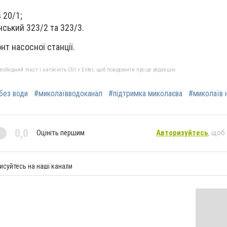
 20/1;
ський 323/2 та 323/3.
т насосної станції.
бхідний текст і натисніть Ctrl + Enter, щоб повідомити про це редакцію
без води
#миколаївводоканал
#підтримка миколаєва
#миколаїв 
0,0
Оцініть першим
Авторизуйтесь
, щоб
исуйтесь на наші канали