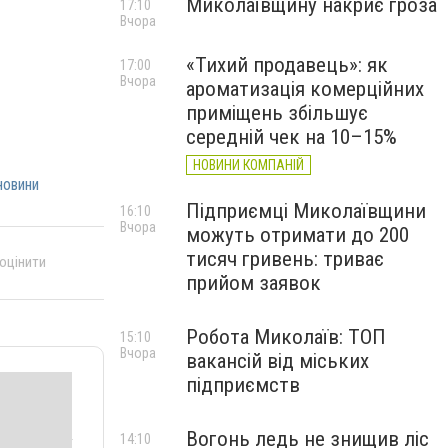
Миколаївщину накриє гроза
17:10
Вчора
«Тихий продавець»: як
17:00
Вчора
ароматизація комерційних
приміщень збільшує
середній чек на 10–15%
НОВИНИ КОМПАНІЙ
новини
Підприємці Миколаївщини
16:10
Вчора
можуть отримати до 200
тисяч гривень: триває
 оцінити
прийом заявок
Робота Миколаїв: ТОП
15:10
Вчора
вакансій від міських
підприємств
Вогонь ледь не знищив ліс
14:10