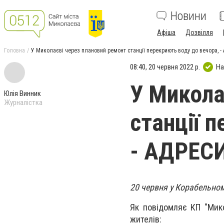
Новини
Афіша
Дозвілля
Головна
У Миколаєві через плановий ремонт станції перекриють воду до вечора, -
08:40, 20 червня 2022 р.
На
У Микола
Юлія Винник
Журналістка
станції 
- АДРЕС
20 червня у Корабельном
Як повідомляє КП "Мик
жителів: