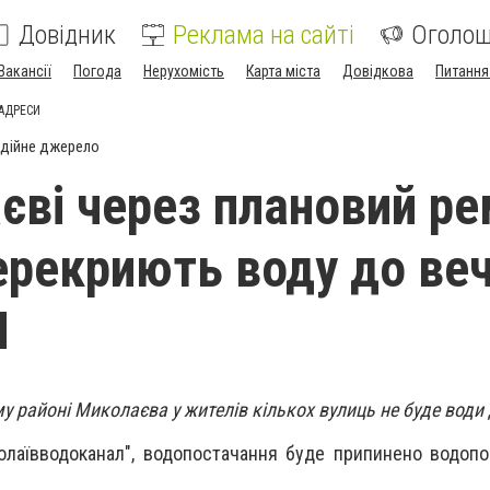
Довідник
Реклама на сайті
Оголо
Вакансії
Погода
Нерухомість
Карта міста
Довідкова
Питання
 АДРЕСИ
дійне джерело
єві через плановий р
перекриють воду до ве
И
у районі Миколаєва у жителів кількох вулиць не буде води 
олаївводоканал", водопостачання буде припинено водоп