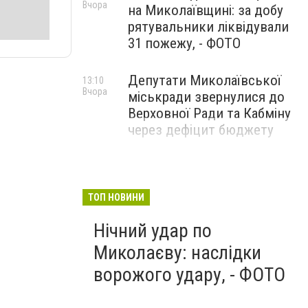
Вчора
на Миколаївщині: за добу
рятувальники ліквідували
31 пожежу, - ФОТО
Депутати Миколаївської
13:10
Вчора
міськради звернулися до
Верховної Ради та Кабміну
через дефіцит бюджету
ТОП НОВИНИ
Нічний удар по
Миколаєву: наслідки
ворожого удару, - ФОТО