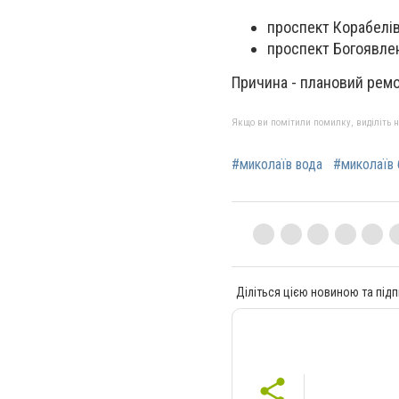
проспект Корабелів
проспект Богоявлен
Причина - плановий ремон
Якщо ви помітили помилку, виділіть нео
#миколаїв вода
#миколаїв 
Діліться цією новиною та підп