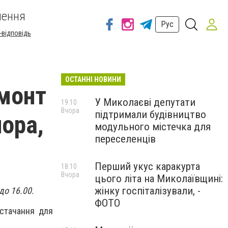
шення
Рус
-відповідь
ОСТАННІ НОВИНИ
емонт
У Миколаєві депутати
19:10
Вчора
підтримали будівництво
чора,
модульного містечка для
переселенців
Перший укус каракурта
18:10
Вчора
цього літа на Миколаївщині:
жінку госпіталізували, -
до 16.00.
ФОТО
остачання для