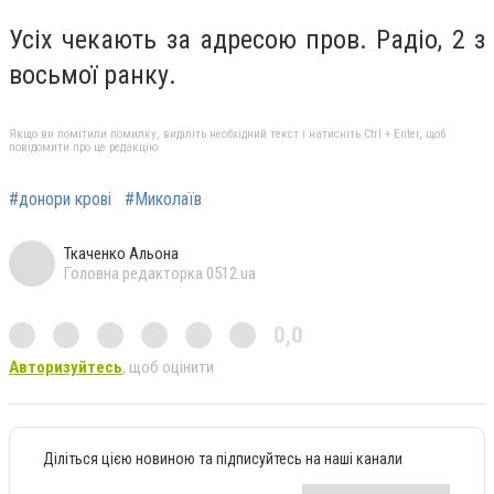
Усіх чекають за адресою пров. Радіо, 2 з
восьмої ранку.
Якщо ви помітили помилку, виділіть необхідний текст і натисніть Ctrl + Enter, щоб
повідомити про це редакцію
#донори крові
#Миколаїв
Ткаченко Альона
Головна редакторка 0512.ua
0,0
Авторизуйтесь
, щоб оцінити
Діліться цією новиною та підписуйтесь на наші канали