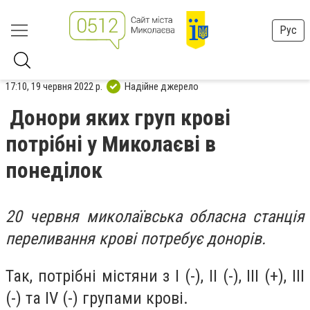
Рус
17:10, 19 червня 2022 р.
Надійне джерело
Донори яких груп крові
потрібні у Миколаєві в
понеділок
20 червня миколаївська обласна станція
переливання крові потребує донорів.
Так, потрібні містяни з I (-), IІ (-), III (+), III
(-) та IV (-) групами крові.