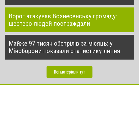
Ворог атакував Вознесенську громаду:
шестеро людей постраждали
Майже 97 тисяч обстрілів за місяць: у
Міноборони показали статистику липня
Всі матеріали тут