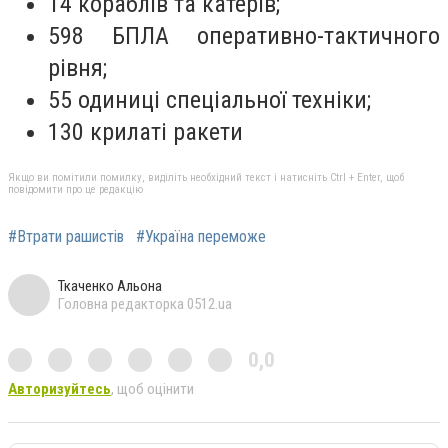
14 кораблів та катерів;
598 БПЛА оперативно-тактичного
рівня;
55 одиниці спеціальної техніки;
130 крилаті ракети
Якщо ви помітили помилку, виділіть необхідний текст і натисніть Ctrl + Enter, щоб
повідомити про це редакцію
#Втрати рашистів
#Україна переможе
Ткаченко Альона
Головна редакторка 0512.ua
0,0
Авторизуйтесь
, щоб оцінити