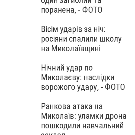
один загиблий та
поранена, - ФОТО
Вісім ударів за ніч:
росіяни спалили школу
на Миколаївщині
Нічний удар по
Миколаєву: наслідки
ворожого удару, - ФОТО
Ранкова атака на
Миколаїв: уламки дрона
пошкодили навчальний