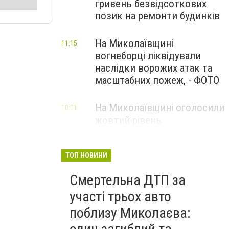
гривень безвідсоткових
позик на ремонти будинків
На Миколаївщині
11:15
вогнеборці ліквідували
наслідки ворожих атак та
масштабних пожеж, - ФОТО
На Миколаївщині оголосили
10:01
жовтий рівень
небезпечності: очікуються
сильні шквали вітру
ТОП НОВИНИ
Смертельна ДТП за
участі трьох авто
поблизу Миколаєва: