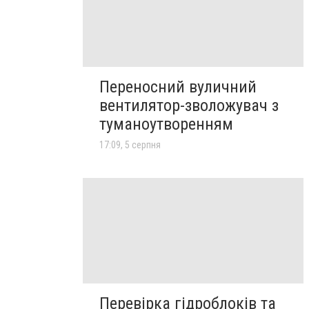
Переносний вуличний
вентилятор-зволожувач з
туманоутворенням
17:09, 5 серпня
Перевірка гідроблоків та