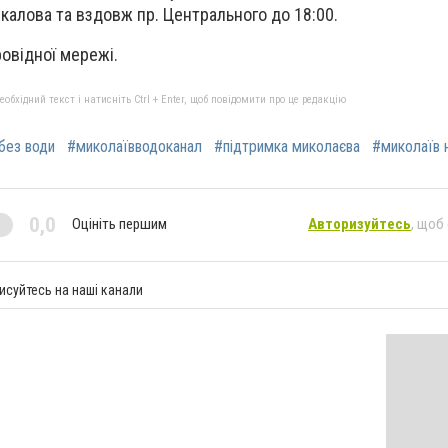
Чкалова та вздовж пр. Центрального до 18:00.
овідної мережі.
бхідний текст і натисніть Ctrl + Enter, щоб повідомити про це редакцію
без води
#миколаївводоканал
#підтримка миколаєва
#миколаїв 
0,0
Оцініть першим
Авторизуйтесь
, щоб
исуйтесь на наші канали