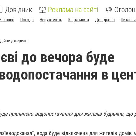
Довідник
Реклама на сайті
Оголо
Вакансії
Погода
Нерухомість
Карта міста
Довідкова
Питання
дійне джерело
єві до вечора буде
 водопостачання в цен
буде припинено водопостачання для жителів будинків, що 
аївводоканал", вода буде відключена для жителів домів мі