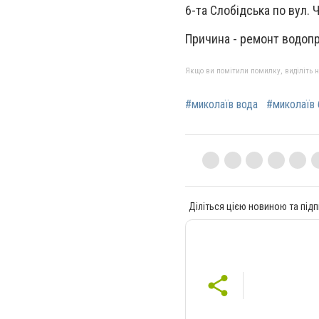
6-та Слобідська по вул. 
Причина - ремонт водопр
Якщо ви помітили помилку, виділіть нео
#миколаїв вода
#миколаїв 
Діліться цією новиною та підп