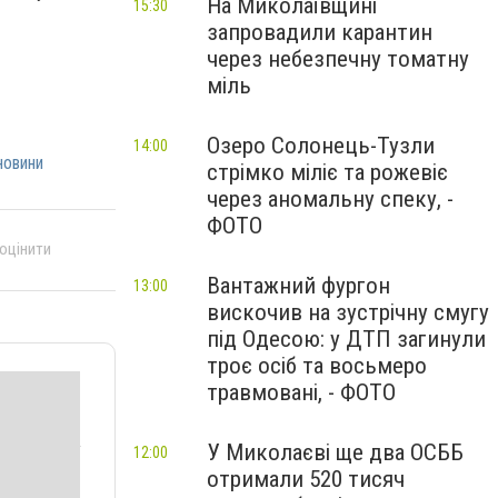
На Миколаївщині
15:30
запровадили карантин
через небезпечну томатну
міль
Озеро Солонець-Тузли
14:00
новини
стрімко міліє та рожевіє
через аномальну спеку, -
ФОТО
 оцінити
Вантажний фургон
13:00
вискочив на зустрічну смугу
під Одесою: у ДТП загинули
троє осіб та восьмеро
травмовані, - ФОТО
У Миколаєві ще два ОСББ
12:00
отримали 520 тисяч