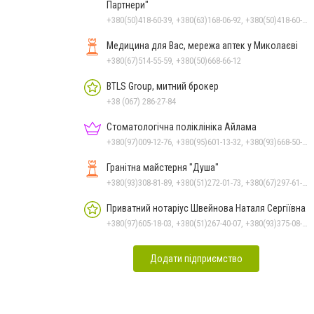
Партнери"
+380(50)418-60-39, +380(63)168-06-92, +380(50)418-60-39
Медицина для Вас, мережа аптек у Миколаєві
+380(67)514-55-59, +380(50)668-66-12
BTLS Group, митний брокер
+38 (067) 286-27-84
Стоматологічна поліклініка Айлама
+380(97)009-12-76, +380(95)601-13-32, +380(93)668-50-62, +380(51)259-06-88
Гранітна майстерня "Душа"
+380(93)308-81-89, +380(51)272-01-73, +380(67)297-61-89, +38(093) 308-81-96
Приватний нотаріус Швейнова Наталя Сергіївна
+380(97)605-18-03, +380(51)267-40-07, +380(93)375-08-48
Додати підприємство