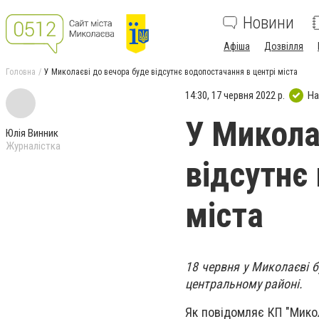
Новини
Афіша
Дозвілля
Головна
У Миколаєві до вечора буде відсутнє водопостачання в центрі міста
14:30, 17 червня 2022 р.
На
У Микола
Юлія Винник
Журналістка
відсутнє
міста
18 червня у Миколаєві 
центральному районі.
Як повідомляє КП "Микол