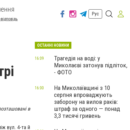
шення
Рус
-відповідь
ОСТАННІ НОВИНИ
Трагедія на воді: у
16:09
Миколаєві затонув підліток,
трі
- ФОТО
На Миколаївщині з 10
16:00
серпня впроваджують
заборону на вилов раків:
штраф за одного — понад
розташовані в
3,3 тисячі гривень
ж вул. 4-та й