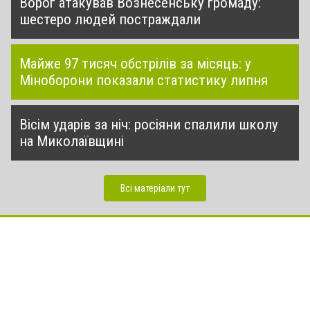
Ворог атакував Вознесенську громаду:
шестеро людей постраждали
Майже 97 тисяч обстрілів за місяць: у
Міноборони показали статистику липня
Вісім ударів за ніч: росіяни спалили школу
на Миколаївщині
Всі матеріали тут