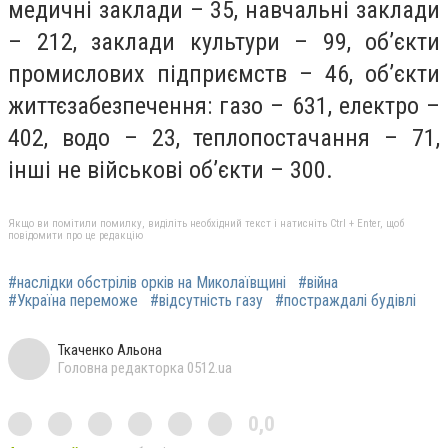
медичні заклади – 35, навчальні заклади
– 212, заклади культури – 99, об’єкти
промислових підприємств – 46, об’єкти
життєзабезпечення: газо – 631, електро –
402, водо – 23, теплопостачання – 71,
інші не військові об’єкти – 300.
Якщо ви помітили помилку, виділіть необхідний текст і натисніть Ctrl + Enter, щоб
повідомити про це редакцію
#наслідки обстрілів орків на Миколаївщині
#війна
#Україна переможе
#відсутність газу
#постраждалі будівлі
Ткаченко Альона
Головна редакторка 0512.ua
0,0