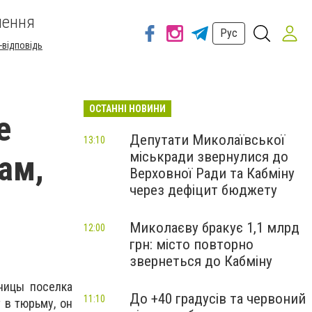
шення
Рус
-відповідь
ОСТАННІ НОВИНИ
е
Депутати Миколаївської
13:10
міськради звернулися до
ам,
Верховної Ради та Кабміну
через дефіцит бюджету
Миколаєву бракує 1,1 млрд
12:00
грн: місто повторно
звернеться до Кабміну
ницы поселка
До +40 градусів та червоний
11:10
 в тюрьму, он