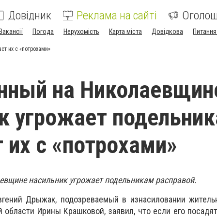
Довідник
Реклама на сайті
Оголо
Вакансії
Погода
Нерухомість
Карта міста
Довідкова
Питання
ст их с «потрохами»
нный на Николаевщин
к угрожает подельник
т их с «потрохами»
евщине насильник угрожает подельникам расправой.
Евгений Дрыжак, подозреваемый в изнасиловании житель
 области Ирины Крашковой, заявил, что если его посадят