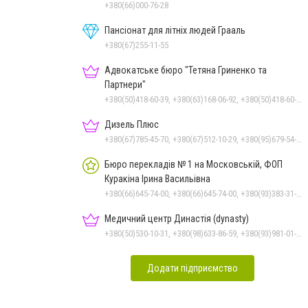
+380(66)000-76-28
Пансіонат для літніх людей Грааль
+380(67)255-11-55
Адвокатське бюро "Тетяна Гриненко та
Партнери"
+380(50)418-60-39, +380(63)168-06-92, +380(50)418-60-39
Дизель Плюс
+380(67)785-45-70, +380(67)512-10-29, +380(95)679-54-71, +380(93)982-27-24, +380(51)248-33-48
Бюро перекладів № 1 на Московській, ФОП
Куракіна Ірина Васильівна
+380(66)645-74-00, +380(66)645-74-00, +380(93)383-31-61, +380(95)629-25-06, +380(67)512-47-06
Медичний центр Династія (dynasty)
+380(50)530-10-31, +380(98)633-86-59, +380(93)981-01-61
Додати підприємство