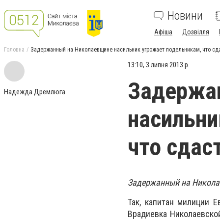
Новини
Афіша
Дозвілля
Головна
Задержанный на Николаевщине насильник угрожает подельникам, что сда
13:10, 3 липня 2013 р.
Задержа
Надежда Дремлюга
насильни
что сдас
Задержанный на Никола
Так, капитан милиции 
Врадиевка Николаевской