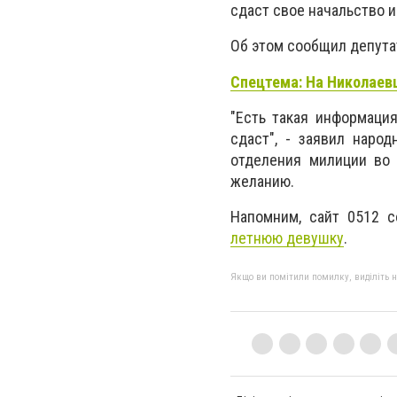
сдаст свое начальство и
Об этом сообщил депута
Спецтема: На Николаев
"Есть такая информация
сдаст", - заявил наро
отделения милиции во 
желанию.
Напомним, сайт 0512 
летнюю девушку
.
Якщо ви помітили помилку, виділіть нео