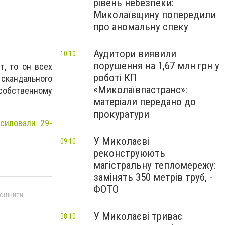
рівень небезпеки:
Миколаївщину попередили
про аномальну спеку
Аудитори виявили
10:10
порушення на 1,67 млн грн у
т, то он всех
роботі КП
 скандального
«Миколаївпастранс»:
собственному
матеріали передано до
прокуратури
силовали 29-
У Миколаєві
09:10
реконструюють
магістральну тепломережу:
замінять 350 метрів труб, -
ФОТО
 оцінити
У Миколаєві триває
08:10