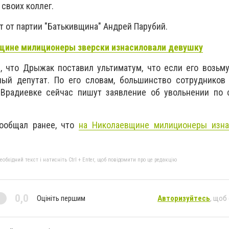
 своих коллег.
т от партии "Батькивщина" Андрей Парубий.
щине милиционеры зверски изнасиловали девушку
, что Дрыжак поставил ультиматум, что если его возьму
дный депутат. По его словам, большинство сотрудников
Врадиевке сейчас пишут заявление об увольнении по 
сообщал ранее, что
на Николаевщине милиционеры изна
бхідний текст і натисніть Ctrl + Enter, щоб повідомити про це редакцію
0,0
Оцініть першим
Авторизуйтесь
, щоб