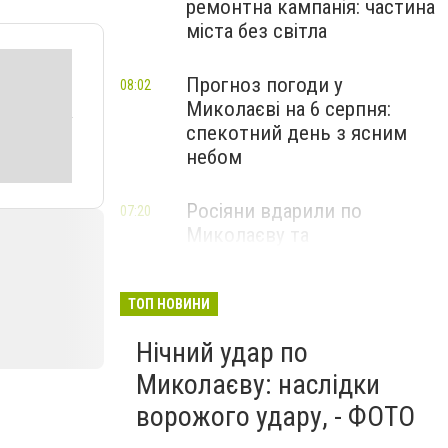
ремонтна кампанія: частина
міста без світла
Прогноз погоди у
08:02
Миколаєві на 6 серпня:
спекотний день з ясним
небом
Росіяни вдарили по
07:20
Миколаєву та
Вознесенській громаді: що
відомо про наслідки
ТОП НОВИНИ
Нічний удар по
Миколаєву: наслідки
ворожого удару, - ФОТО