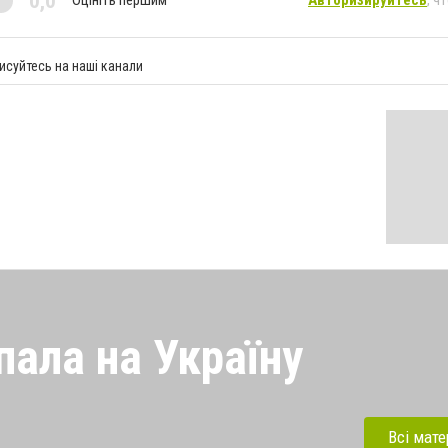
0,0
Оцініть першим
Авторизируйтесь
, ч
исуйтесь на наші канали
пала на Україну
 напала на Україну під
ерації. Зараз рашисти
Всі мате