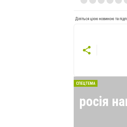
Діліться цією новиною та підп
СПЕЦТЕМА
росія на
24 лютого росія
виглядом спецоп