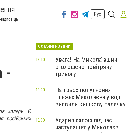
шення
Рус
-відповідь
ОСТАННІ НОВИНИ
Увага! На Миколаївщині
13:10
оголошено повітряну
 -
тривогу
На трьох популярних
13:00
пляжах Миколаєва у воді
виявили кишкову паличку
ів холери. Є
ля російських
Ударив сапою під час
12:00
частування: у Миколаєві