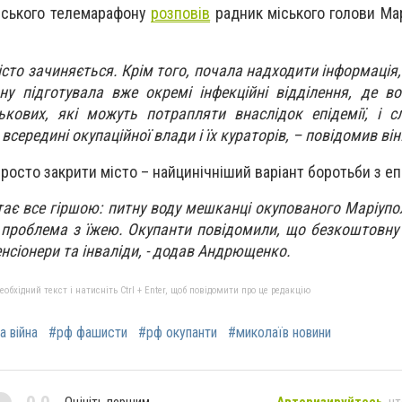
їнського телемарафону
розповів
радник міського голови Ма
місто зачиняється. Крім того, почала надходити інформація
ону підготувала вже окремі інфекційні відділення, де в
кових, які можуть потрапляти внаслідок епідемії, і с
всередині окупаційної влади і їх кураторів, – повідомив він
осто закрити місто – найцинічніший варіант боротьби з еп
стає все гіршою: питну воду мешканці окупованого Маріуп
ж проблема з їжею. Окупанти повідомили, що безкоштовну 
сіонери та інваліди, - додав Андрющенко.
бхідний текст і натисніть Ctrl + Enter, щоб повідомити про це редакцію
а війна
#рф фашисти
#рф окупанти
#миколаїв новини