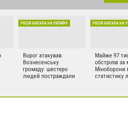
динки, дитсадки,школи,
бують вбивати мирних та
инки в селах. Ми боремось
РОСІЯ НАПАЛА НА УКРАЇНУ
РОСІЯ НАПАЛА НА У
!!
о
Ворог атакував
Майже 97 ти
Вознесенську
обстрілів за 
громаду: шестеро
Міноборони 
людей постраждали
статистику 