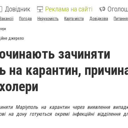
Довідник
Реклама на сайті
Оголо
Вакансії
Погода
Нерухомість
Карта міста
Довідкова
Питання
лери
ійне джерело
починають зачиняти
ь на карантин, причина
 холери
иняти Маріуполь на карантин через виявлення випадк
ові на дону готуються окремі інфекційні відділення д