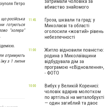
затримали чоловіка за
ріуполя Петро
вбивство знайомого
, що російська
Гроза, шквали та град: у
11:45
они готуються
Миколаєві та області
лово "холера"
оголосили «жовтий» рівень
.
небезпечності
ідемією.
Житло відновили повністю:
11:00
оля отримують
родина з Миколаївщини
їжу з 1 липня
відбудувала дім за
програмою «єВідновлення»,
- ФОТО
Вибух у Великій Коренисі:
10:00
чоловік вдарив молотком
по артгільзі на металобрухті
— один загиблий та двоє