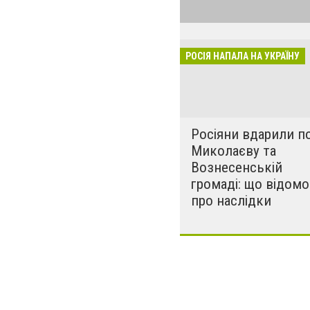
обстрілюють бу
лікарні. Не гре
розкрадати буд
РОСІЯ НАПАЛА НА УКРАЇНУ
за нашу свободу
Росіяни вдарили п
Миколаєву та
Вознесенській
громаді: що відомо
про наслідки