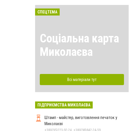
СПЕЦТЕМА
Соціальна карта
Миколаєва
Всі матеріали тут
ПІДПРИЄМСТВА МИКОЛАЄВА
Штамп - майстер, виготовлення печаток у
Миколаєві
+380(95)223-92-24, +380(98)842-24-59