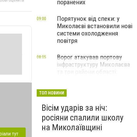
тобы оценить
поранених
Порятунок від спеки: у
09:00
Миколаєві встановили нові
системи охолодження
повітря
Ворог атакував портову
08:05
інфраструктуру Миколаєва
та три райони області:
наслідки обстрілів за добу
ТОП НОВИНИ
Вісім ударів за ніч:
росіяни спалили школу
на Миколаївщині
ріали тут