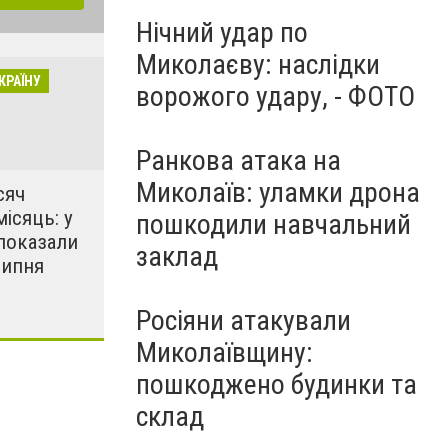
Нічний удар по
Миколаєву: наслідки
КРАЇНУ
ворожого удару, - ФОТО
Ранкова атака на
Миколаїв: уламки дрона
сяч
місяць: у
пошкодили навчальний
показали
заклад
липня
Росіяни атакували
Миколаївщину:
пошкоджено будинки та
склад