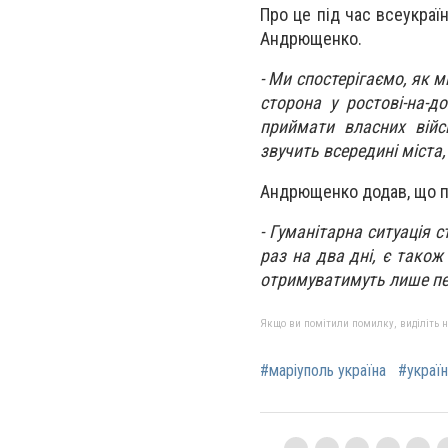
Про це під час всеукра
Андрющенко.
- Ми спостерігаємо, як 
сторона у ростові-на-д
приймати власних війсь
звучить всередині міста, 
Андрющенко додав, що пр
- Гуманітарна ситуація 
раз на два дні, є тако
отримуватимуть лише пен
Якщо ви помітили помилку, виділіть нео
#маріуполь україна
#україн