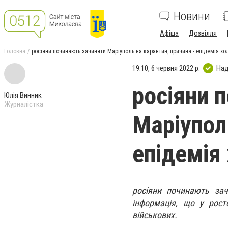
Новини
Афіша
Дозвілля
Головна
росіяни починають зачиняти Маріуполь на карантин, причина - епідемія хо
19:10, 6 червня 2022 р.
Над
росіяни 
Юлія Винник
Журналістка
Маріупол
епідемія
росіяни починають зач
інформація, що у рост
військових.