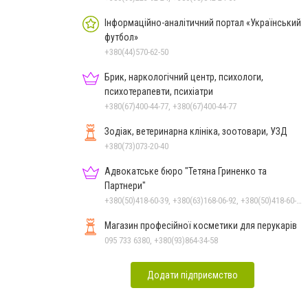
Інформаційно-аналітичний портал «Український
футбол»
+380(44)570-62-50
Брик, наркологічний центр, психологи,
психотерапевти, психіатри
+380(67)400-44-77, +380(67)400-44-77
Зодіак, ветеринарна клініка, зоотовари, УЗД
+380(73)073-20-40
Адвокатське бюро "Тетяна Гриненко та
Партнери"
+380(50)418-60-39, +380(63)168-06-92, +380(50)418-60-39
Магазин професійної косметики для перукарів
095 733 6380, +380(93)864-34-58
Додати підприємство