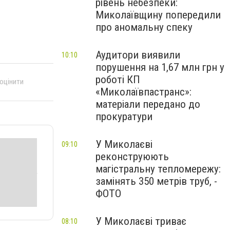
рівень небезпеки:
Миколаївщину попередили
про аномальну спеку
Аудитори виявили
10:10
порушення на 1,67 млн грн у
роботі КП
 оцінити
«Миколаївпастранс»:
матеріали передано до
прокуратури
У Миколаєві
09:10
реконструюють
магістральну тепломережу:
замінять 350 метрів труб, -
ФОТО
У Миколаєві триває
08:10