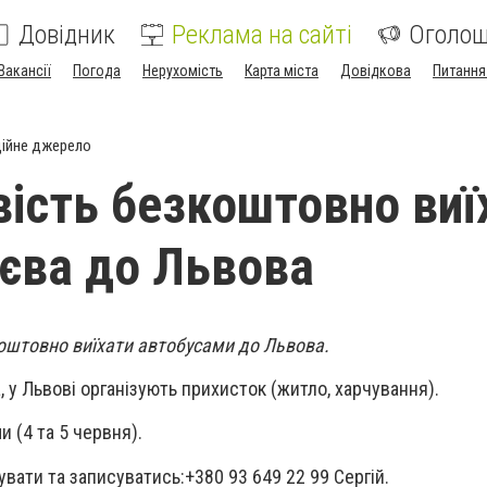
Довідник
Реклама на сайті
Оголо
Вакансії
Погода
Нерухомість
Карта міста
Довідкова
Питання
ійне джерело
ість безкоштовно виї
єва до Львова
оштовно виїхати автобусами до Львова.
 у Львові організують прихисток (житло, харчування).
 (4 та 5 червня).
вати та записуватись:+380 93 649 22 99 Сергій.