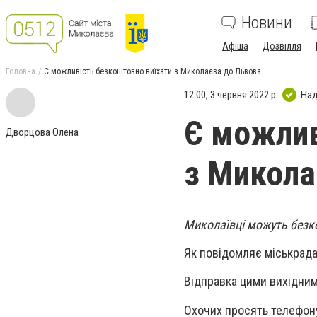
Новини
Афіша
Дозвілля
Головна
Є можливість безкоштовно виїхати з Миколаєва до Львова
12:00, 3 червня 2022 р.
Над
Є можлив
Дворцова Олена
з Микола
Миколаївці можуть безк
Як повідомляє міськрада,
Відправка цими вихідними
Охочих просять телефону