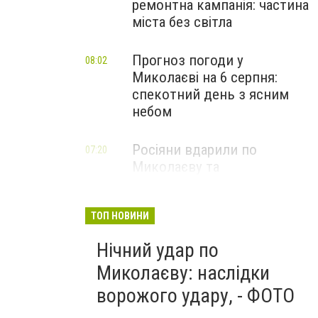
ремонтна кампанія: частина
міста без світла
Прогноз погоди у
08:02
Миколаєві на 6 серпня:
спекотний день з ясним
небом
Росіяни вдарили по
07:20
Миколаєву та
Вознесенській громаді: що
відомо про наслідки
ТОП НОВИНИ
Нічний удар по
Миколаєву: наслідки
ворожого удару, - ФОТО