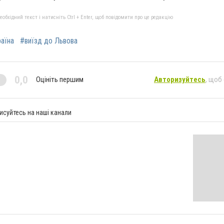
бхідний текст і натисніть Ctrl + Enter, щоб повідомити про це редакцію
раїна
#виїзд до Львова
0,0
Оцініть першим
Авторизуйтесь
, щоб
исуйтесь на наші канали