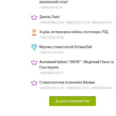
український спорт
+38044 534 45 59
Дизель Плюс
+380(93)982-27-24, +380(67)512-10-29, +380(95)679-54-71, +380(67)785-45-70, +380(51)248-33-48
Зодіак, ветеринарна клініка, зоотовари, УЗД
+380(73)073-20-40
Мережа стоматологій ОптімалЛаб
+380(73)124-55-65
Анонімний Кабінет "КАРАТ" - Медичний Гіпноз та
Гіпнотерапія
+380(68)633-00-27
Стоматологічна поліклініка Айлама
+380(97)009-12-76, +380(95)601-13-32, +380(93)668-50-62, +380(51)259-06-88
Додати підприємство