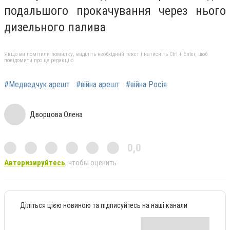
подальшого прокачування через нього
дизельного палива
Якщо ви помітили помилку, виділіть необхідний текст і натисніть Ctrl + Enter, щоб
повідомити про це редакцію
#Медведчук арешт
#війна арешт
#війна Росія
Дворцова Олена
0,0
Авторизируйтесь
, чтобы оценить
Діліться цією новиною та підписуйтесь на наші канали