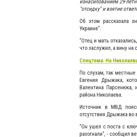
изнасилованием 29-летне
"отсидку" и взятие ответ
Об этом рассказала з
Украине".
"Отец и мать отказались
что заслужил, а вину на 
Спецтема: На Николаев
По слухам, так местные
Евгения Дрыжака, кот
Валентина Парсенюка, 
района Николаева.
Источник в МВД поясн
отсутствия Дрыжака во 
"Он ушел с поста с клю
разогнали", - сообщил ве