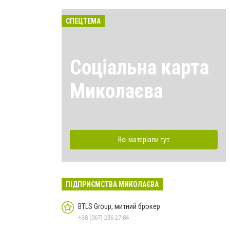
СПЕЦТЕМА
Соціальна карта
Миколаєва
Всі матеріали тут
ПІДПРИЄМСТВА МИКОЛАЄВА
BTLS Group, митний брокер
+38 (067) 286-27-84