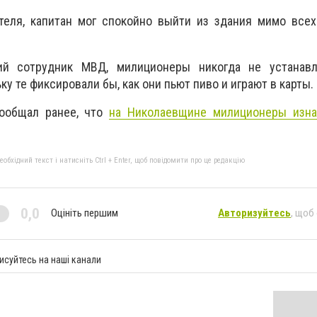
теля, капитан мог спокойно выйти из здания мимо всех
й сотрудник МВД, милиционеры никогда не устанав
ку те фиксировали бы, как они пьют пиво и играют в карты.
сообщал ранее, что
на Николаевщине милиционеры изна
бхідний текст і натисніть Ctrl + Enter, щоб повідомити про це редакцію
0,0
Оцініть першим
Авторизуйтесь
, щоб
исуйтесь на наші канали