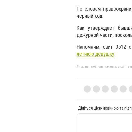
По словам правоохрани
черный ход.
Как утверждает бывши
дежурной части, посколь
Напомним, сайт 0512 
летнюю девушку
.
Якщо ви помітили помилку, виділіть нео
Діліться цією новиною та підп