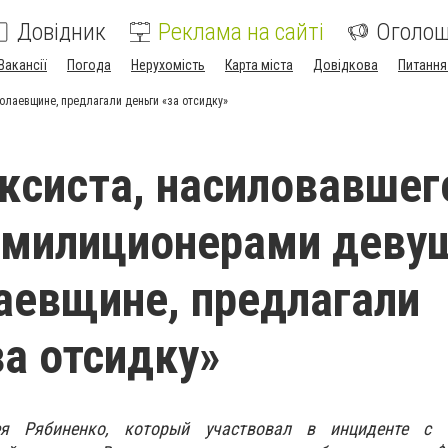
Довідник
Реклама на сайті
Оголо
Вакансії
Погода
Нерухомість
Карта міста
Довідкова
Питання
олаевщине, предлагали деньги «за отсидку»
ксиста, насиловавшег
 милиционерами деву
аевщине, предлагали
за отсидку»
ея Рябиненко, который участвовал в инциденте с 