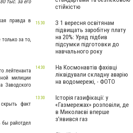
0 тыс. за его
стійкістю
кая правда в
З 1 вересня освітянам
15:30
підвищать заробітну плату
на 20%: Уряд підбив
 только за то,
підсумки підготовки до
навчального року
На Космонавтів фахівці
14:30
го лейтенанта
ліквідували складну аварію
тной милиции
на водомережі, - ФОТО
а Заводского
Історія газифікації: у
13:30
 скрыть факт
«Газмережах» розповіли, де
в Миколаєві вперше
з'явився газ
ь бы райотдел