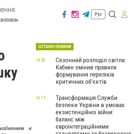
шення
Рус
-відповідь
ОСТАННІ НОВИНИ
о
Сезонний розподіл світла:
16:30
Кабмін змінив правила
шку
формування переліків
критичних об'єктів
Трансформація Служби
16:17
безпеки України в умовах
екзистенційної війни:
баланс між
євроінтеграційними
избиением и
стандартами та безпековою