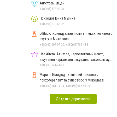
Ангстрем, ліцей
+380(95)678-90-03
Психолог Ірина Музика
+380(96)839-46-02
o'Black, індивідуальне пошиття ексклюзивного
взуття в Миколаєві
+380(97)607-07-00, +380(67)765-48-81
Life Altera. Альтера, наркологічний центр,
лікування наркоманії, лікування алкоголізму,
зняття ломки
+380(97)741-44-47
Марина Білодєд - клінічний психолог,
психотерапевт та супервізор у Миколаєві
+380(50)161-11-34, +380(93)667-46-99
Додати підприємство