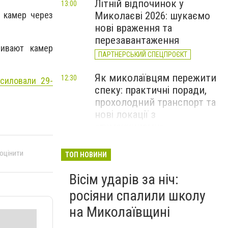
Літній відпочинок у
13:00
Миколаєві 2026: шукаємо
 камер через
нові враження та
перезавантаження
ливают камер
ПАРТНЕРСЬКИЙ СПЕЦПРОЄКТ
Як миколаївцям пережити
12:30
силовали 29-
спеку: практичні поради,
прохолодний транспорт та
нові локації з
«туманчиками»
Смертельна пожежа в
 оцінити
11:40
ТОП НОВИНИ
Миколаєві та 40 займань за
Вісім ударів за ніч:
добу: оперативне зведення
ДСНС, - ФОТО
росіяни спалили школу
на Миколаївщині