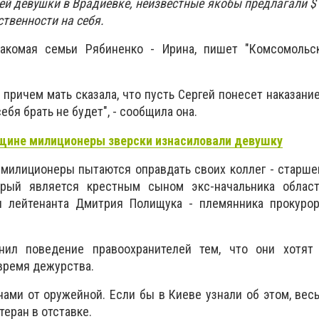
й девушки в Врадиевке, неизвестные якобы предлагали $ 8
ственности на себя.
накомая семьи Рябиненко - Ирина, пишет "Комсомольс
, причем мать сказала, что пусть Сергей понесет наказание
себя брать не будет", - сообщила она.
щине милиционеры зверски изнасиловали девушку
 милиционеры пытаются оправдать своих коллег - старше
орый является крестным сыном экс-начальника облас
и лейтенанта Дмитрия Полищука - племянника прокурор
ил поведение правоохранителей тем, что они хотят
время дежурства.
чами от оружейной. Если бы в Киеве узнали об этом, вес
теран в отставке.