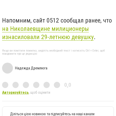
Напомним, сайт 0512 сообщал ранее, что
на Николаевщине милиционеры
изнасиловали 29-летнюю девушку
.
Якщо ви помітили помилку, виділіть необхідний текст і натисніть Ctrl + Enter, щоб
повідомити про це редакцію
Надежда Дремлюга
0,0
Авторизуйтесь
, щоб оцінити
Діліться цією новиною та підписуйтесь на наші канали