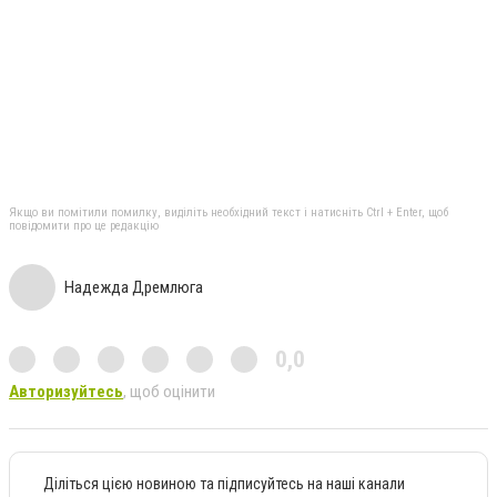
Якщо ви помітили помилку, виділіть необхідний текст і натисніть Ctrl + Enter, щоб
повідомити про це редакцію
Надежда Дремлюга
0,0
Авторизуйтесь
, щоб оцінити
Діліться цією новиною та підписуйтесь на наші канали