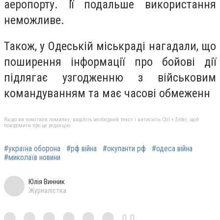
аеропорту. Її подальше використання
неможливе.
Також, у Одеській міськраді нагадали, що
поширення інформації про бойові дії
підлягає узгодженню з військовим
командуванням та має часові обмеженн
Якщо ви помітили помилку, виділіть необхідний текст і натисніть Ctrl + Enter, щоб
повідомити про це редакцію
#україна оборона
#рф війна
#окупанти рф
#одеса війна
#миколаїв новини
Юлія Винник
Журналістка
0,0