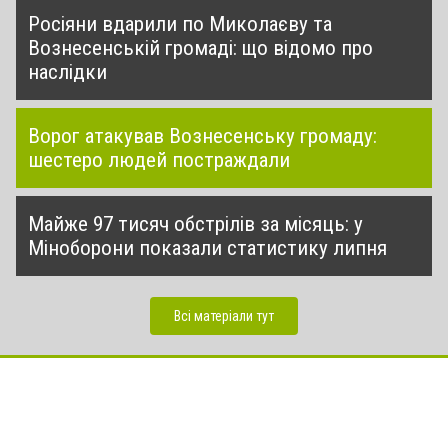
Росіяни вдарили по Миколаєву та
Вознесенській громаді: що відомо про
наслідки
Ворог атакував Вознесенську громаду:
шестеро людей постраждали
Майже 97 тисяч обстрілів за місяць: у
Міноборони показали статистику липня
Всі матеріали тут