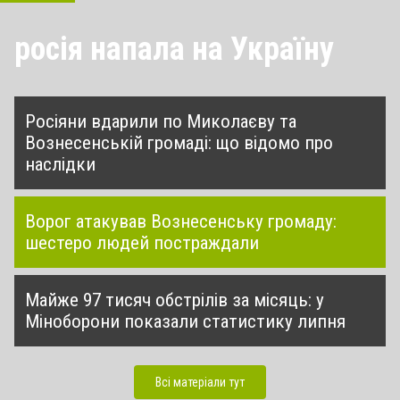
росія напала на Україну
Росіяни вдарили по Миколаєву та
Вознесенській громаді: що відомо про
наслідки
Ворог атакував Вознесенську громаду:
шестеро людей постраждали
Майже 97 тисяч обстрілів за місяць: у
Міноборони показали статистику липня
Всі матеріали тут