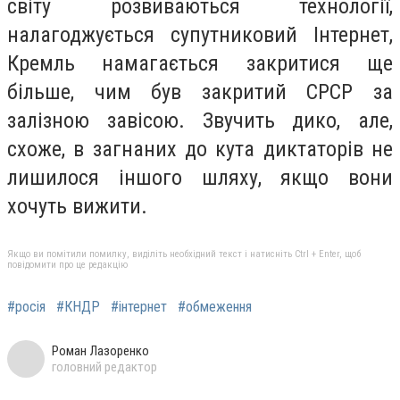
світу розвиваються технології,
налагоджується супутниковий Інтернет,
Кремль намагається закритися ще
більше, чим був закритий СРСР за
залізною завісою. Звучить дико, але,
схоже, в загнаних до кута диктаторів не
лишилося іншого шляху, якщо вони
хочуть вижити.
Якщо ви помітили помилку, виділіть необхідний текст і натисніть Ctrl + Enter, щоб
повідомити про це редакцію
#росія
#КНДР
#інтернет
#обмеження
Роман Лазоренко
головний редактор