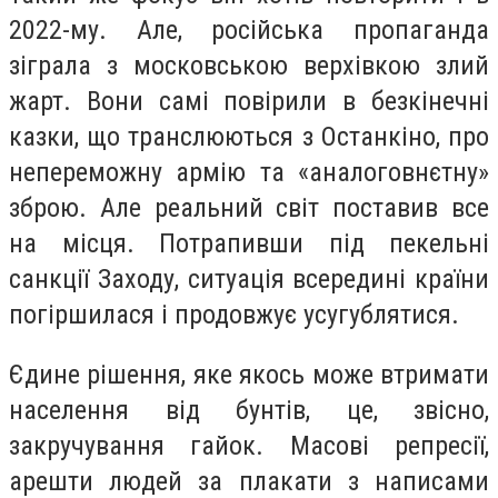
2022-му. Але, російська пропаганда
зіграла з московською верхівкою злий
жарт. Вони самі повірили в безкінечні
казки, що транслюються з Останкіно, про
непереможну армію та «аналоговнєтну»
зброю. Але реальний світ поставив все
на місця. Потрапивши під пекельні
санкції Заходу, ситуація всередині країни
погіршилася і продовжує усугублятися.
Єдине рішення, яке якось може втримати
населення від бунтів, це, звісно,
закручування гайок. Масові репресії,
арешти людей за плакати з написами