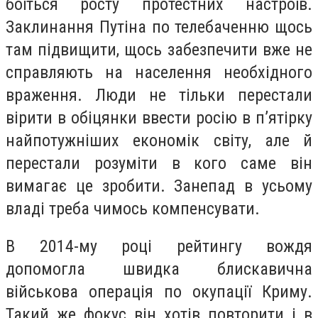
боїться росту протестних настроїв.
Заклинання Путіна по телебаченню щось
там підвищити, щось забезпечити вже не
справляють на населення необхідного
враження. Люди не тільки перестали
вірити в обіцянки ввести росію в п’ятірку
найпотужніших економік світу, але й
перестали розуміти в кого саме він
вимагає це зробити. Занепад в усьому
владі треба чимось компенсувати.
В 2014-му році рейтингу вождя
допомогла швидка блискавична
військова операція по окупації Криму.
Такий же фокус він хотів повторити і в