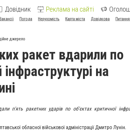
Довідник
Реклама на сайті
Оголо
Вакансії
Погода
Нерухомість
Карта міста
Довідкова
Питання
дійне джерело
ьких ракет вдарили по
 інфраструктурі на
ині
дали п'ять ракетних ударів по об'єктах критичної інфр
тавської обласної військової адміністрації Дмитро Лунін.