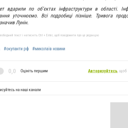
ет вдарили по обʼєктах інфраструктури в області. Ін
ання уточнюємо. Всі подробиці пізніше. Тривога продо
азначив Лунін.
бхідний текст і натисніть Ctrl + Enter, щоб повідомити про це редакцію
а
#окупанти рф
#миколаїв новини
0,0
Оцініть першим
Авторизуйтесь
, щоб
исуйтесь на наші канали