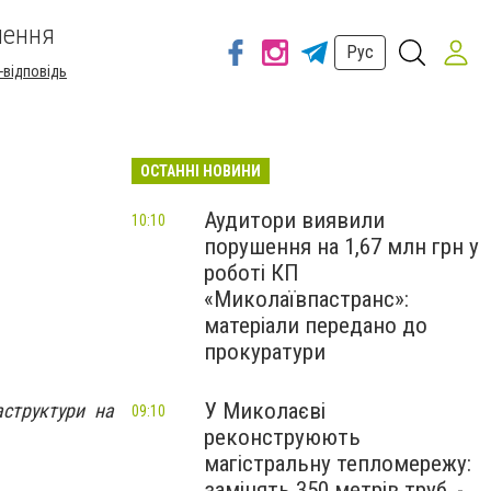
шення
Рус
-відповідь
ОСТАННІ НОВИНИ
Аудитори виявили
10:10
порушення на 1,67 млн грн у
роботі КП
«Миколаївпастранс»:
матеріали передано до
прокуратури
У Миколаєві
аструктури на
09:10
реконструюють
магістральну тепломережу:
замінять 350 метрів труб, -