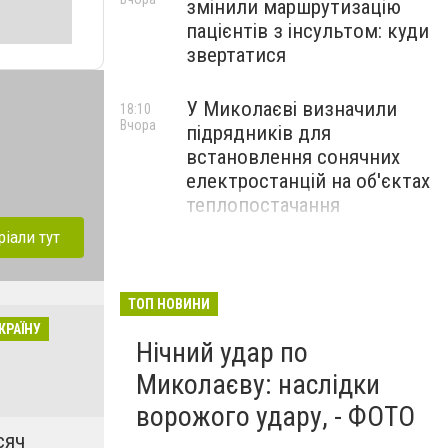
змінили маршрутизацію
пацієнтів з інсультом: куди
звертатися
У Миколаєві визначили
18:10
Вчора
підрядників для
встановлення сонячних
електростанцій на об'єктах
теплопостачання
ріали тут
Потяги Миколаїв:
17:10
Вчора
актуальний розклад на
серпень
ТОП НОВИНИ
КРАЇНУ
Нічний удар по
Миколаєву: наслідки
ворожого удару, - ФОТО
сяч