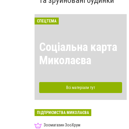
та зруйновані будинки
СПЕЦТЕМА
Соціальна карта
Миколаєва
Всі матеріали тут
ПІДПРИЄМСТВА МИКОЛАЄВА
Зоомагазин ЗооХрум