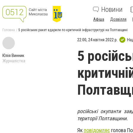
Новини
Афіша
Дозвілля
Головна
5 російських ракет вдарили по критичній інфраструктурі на Полтавщині
22:00, 24 квітня 2022 р.
На
5 російс
Юлія Винник
Журналістка
критичній
Полтавщ
російські окупанти зав
території Полтавщини.
Як
повідомляє
голова Пол