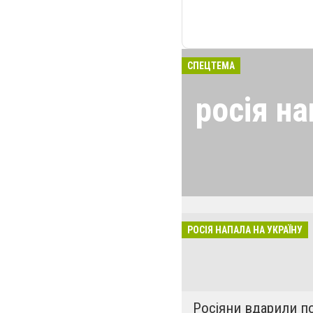
СПЕЦТЕМА
росія на
24 лютого росія
виглядом спецоп
обстрілюють бу
лікарні. Не гре
розкрадати буд
РОСІЯ НАПАЛА НА УКРАЇНУ
за нашу свободу
Росіяни вдарили п