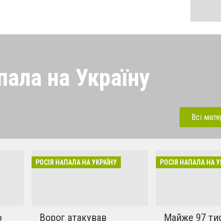
пала на Україну
 напала на Україну під
ерації. Зараз рашисти
Всі мате
динки, дитсадки,школи,
бують вбивати мирних та
инки в селах. Ми боремось
РОСІЯ НАПАЛА НА УКРАЇНУ
РОСІЯ НАПАЛА НА У
!!
о
Ворог атакував
Майже 97 ти