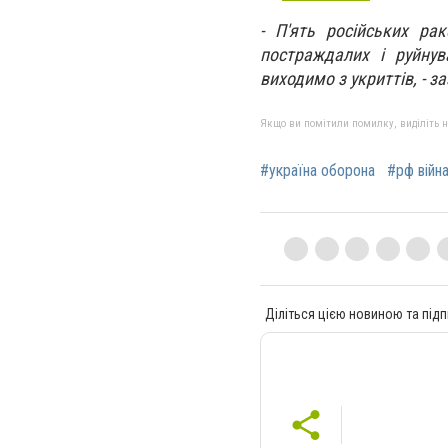
- П'
ять російських рак
постраждалих і руйнув
виходимо з укриттів, - з
Якщо ви помітили помилку, виділіть нео
#україна оборона
#рф війн
Діліться цією новиною та підп