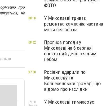
ФОТО
формацію про
вжується, не
У Миколаєві триває
08:10
ремонтна кампанія: частина
міста без світла
Прогноз погоди у
08:02
Миколаєві на 6 серпня:
спекотний день з ясним
небом
 оцінити
Росіяни вдарили по
07:20
Миколаєву та
Вознесенській громаді: що
відомо про наслідки
У Миколаєві тимчасово
19:10
Вчора