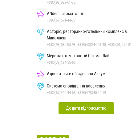
+380(93)639-61-35
ANdent, стоматологія
+380(67)571-44-77
Асторія, ресторанно-готельний комплекс в
Миколаєві
+380(93)635-05-93, +380(63)244-23-48, +380(51)276-81-65, +380(93)361-03-37, +380(95)172-60-42, +380(51)277-66-77, +380(68)916-39-76
Мережа стоматологій ОптімалЛаб
+380(73)124-55-65
Адвокатське об'єднання Актум
Система сповіщення населення
+380(67)350-44-68, +380(67)340-49-59
Додати підприємство