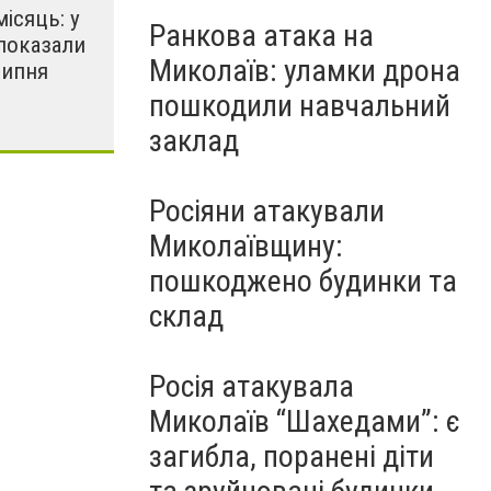
місяць: у
Ранкова атака на
показали
Миколаїв: уламки дрона
липня
пошкодили навчальний
заклад
Росіяни атакували
Миколаївщину:
пошкоджено будинки та
склад
Росія атакувала
Миколаїв “Шахедами”: є
загибла, поранені діти