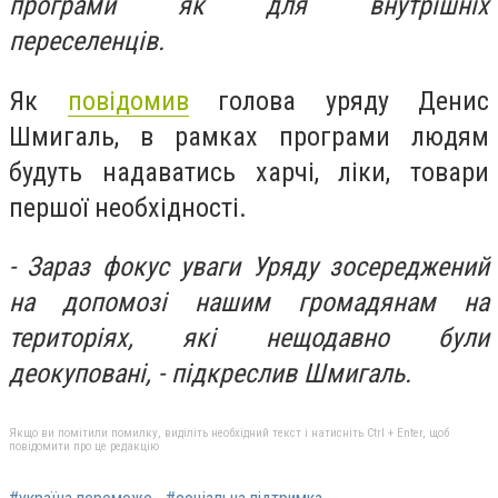
програми як для внутрішніх
переселенців.
Як
повідомив
голова уряду Денис
Шмигаль, в рамках програми людям
будуть надаватись харчі, ліки, товари
першої необхідності.
- Зараз фокус уваги Уряду зосереджений
на допомозі нашим громадянам на
територіях, які нещодавно були
деокуповані, - підкреслив Шмигаль.
Якщо ви помітили помилку, виділіть необхідний текст і натисніть Ctrl + Enter, щоб
повідомити про це редакцію