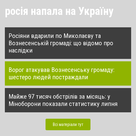
росія напала на Україну
Росіяни вдарили по Миколаєву та
Вознесенській громаді: що відомо про
наслідки
Ворог атакував Вознесенську громаду:
шестеро людей постраждали
Майже 97 тисяч обстрілів за місяць: у
Міноборони показали статистику липня
Всі матеріали тут