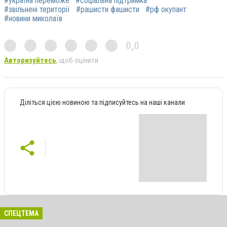
#україна переможе
#соціальна підтримка
#звільнені території
#рашисти фашисти
#рф окупант
#новини миколаїв
0,0
Авторизуйтесь
, щоб оцінити
Діліться цією новиною та підписуйтесь на наші канали
СПЕЦТЕМА