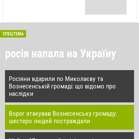
СПЕЦТЕМА
росія напала на Україну
Росіяни вдарили по Миколаєву та
Вознесенській громаді: що відомо про
наслідки
Ворог атакував Вознесенську громаду:
шестеро людей постраждали