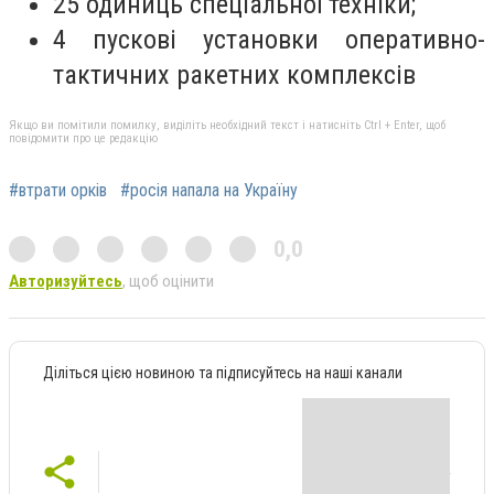
25 одиниць спеціальної техніки;
4 пускові установки оперативно-
тактичних ракетних комплексів
Якщо ви помітили помилку, виділіть необхідний текст і натисніть Ctrl + Enter, щоб
повідомити про це редакцію
#втрати орків
#росія напала на Україну
0,0
Авторизуйтесь
, щоб оцінити
Діліться цією новиною та підписуйтесь на наші канали