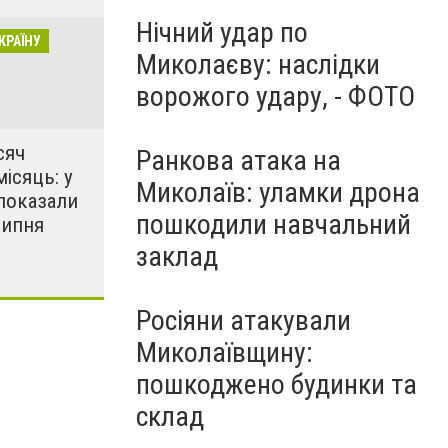
Нічний удар по
КРАЇНУ
Миколаєву: наслідки
ворожого удару, - ФОТО
сяч
Ранкова атака на
місяць: у
Миколаїв: уламки дрона
показали
пошкодили навчальний
липня
заклад
Росіяни атакували
Миколаївщину:
пошкоджено будинки та
склад