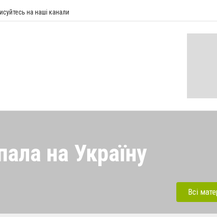
исуйтесь на наші канали
пала на Україну
 напала на Україну під
ерації. Зараз рашисти
Всі мате
динки, дитсадки,школи,