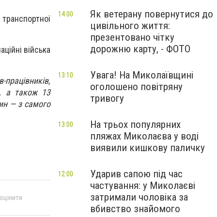
Як ветерану повернутися до
14:00
ранспортної
цивільного життя:
презентовано чітку
дорожню карту, - ФОТО
аційні війська
Увага! На Миколаївщині
13:10
в-працівників,
оголошено повітряну
, а також 13
тривогу
ин — з самого
На трьох популярних
13:00
пляжах Миколаєва у воді
виявили кишкову паличку
Ударив сапою під час
12:00
частування: у Миколаєві
затримали чоловіка за
 оцінити
вбивство знайомого