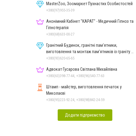
MasterZoo, Зоомаркет Пухнастих Особистостей
+380(97)955-35-39
Анонімний Кабінет "КАРАТ" - Медичний Гіпноз та
Гіпнотерапія
+380(68)633-00-27
Гранітний Будинок, гранітні пам'ятники,
виготовлення та монтаж пам'ятників із граніту в
Миколаєві
+380(93)620-65-65
Адвокат Гусарова Світлана Михайлівна
+380(63)398-77-44, +380(96)540-77-63
Штамп - майстер, виготовлення печаток у
Миколаєві
+380(95)223-92-24, +380(98)842-24-59
Додати підприємство