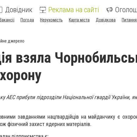
Довідник
Реклама на сайті
Оголо
Вакансії
Погода
Нерухомість
Карта міста
Довідкова
Питання
ійне джерело
ія взяла Чорнобильсь
охорону
у АЕС прибули підрозділи Національної гвардії України, як
новними завданнями нацгвардійців на майданчику є охоро
кож фізичний захист ядерних матеріалів.
адач підприємства є: