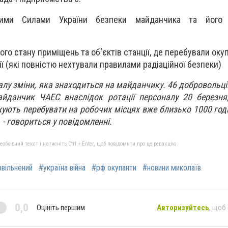
ними Силами України безпеки майданчика та його т
ого стану приміщень та об‘єктів станції, де перебували окуп
ї (які повністю нехтували правилами радіаційної безпеки)
алу зміни, яка знаходиться на майданчику. 46 добровольці
айданчик ЧАЕС внаслідок ротації персоналу 20 березня
жують перебувати на робочих місцях вже близько 1000 год
, - говориться у повідомленні.
бхідний текст і натисніть Ctrl + Enter, щоб повідомити про це редакцію
звільнений
#україна війна
#рф окупанти
#новини миколаїв
0,0
Оцініть першим
Авторизуйтесь
, щоб