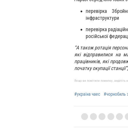
перевірка Зброй
інфраструктури
перевірка радіаційн
російської федераці
“А також ротація персон
які відправилися на м
працівників, які продов
початку окупації станції”
Якщо ви помітили помилку, виділіть нео
#україна чаес
#чорнобиль 