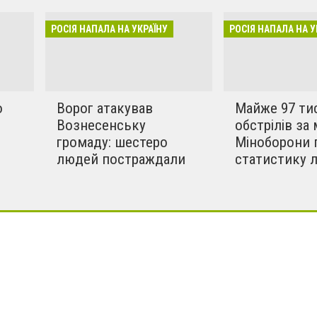
бують вбивати мирних та
инки в селах. Ми боремось
РОСІЯ НАПАЛА НА УКРАЇНУ
РОСІЯ НАПАЛА НА У
!!
о
Ворог атакував
Майже 97 ти
Вознесенську
обстрілів за 
громаду: шестеро
Міноборони 
людей постраждали
статистику 