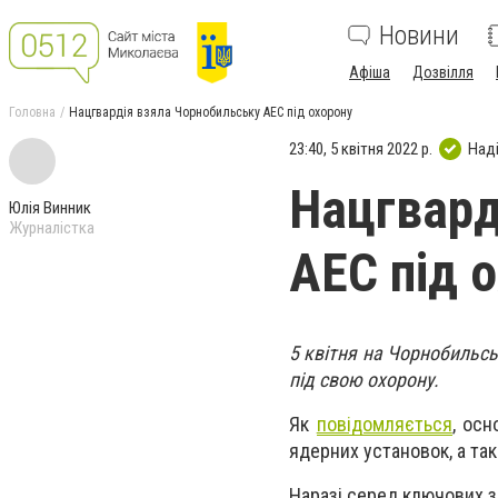
Новини
Афіша
Дозвілля
Головна
Нацгвардія взяла Чорнобильську АЕС під охорону
23:40, 5 квітня 2022 р.
Над
Нацгвард
Юлія Винник
Журналістка
АЕС під 
5 квітня на Чорнобильськ
під свою охорону.
Як
повідомляється
, ос
ядерних установок, а та
Наразі серед ключових з