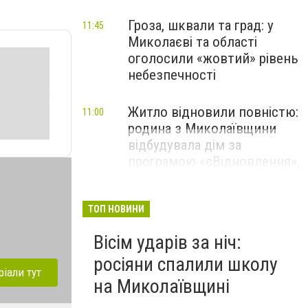
Гроза, шквали та град: у
11:45
Миколаєві та області
оголосили «жовтий» рівень
небезпечності
Житло відновили повністю:
11:00
родина з Миколаївщини
відбудувала дім за
програмою «єВідновлення»,
- ФОТО
ТОП НОВИНИ
Вісім ударів за ніч:
росіяни спалили школу
ріали тут
на Миколаївщині