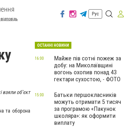
шення
Рус
-відповідь
ОСТАННІ НОВИНИ
ку
Майже пів сотні пожеж за
16:00
добу: на Миколаївщині
вогонь охопив понад 43
гектари сухостою, - ФОТО
і взяли об’єкт
Батьки першокласників
15:00
можуть отримати 5 тисяч
за програмою «Пакунок
на та оборона
школяра»: як оформити
виплату