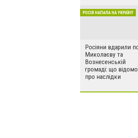
лікарні. Не гре
розкрадати буд
РОСІЯ НАПАЛА НА УКРАЇНУ
за нашу свободу
Росіяни вдарили п
Миколаєву та
Вознесенській
громаді: що відомо
про наслідки