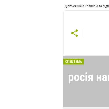
Діліться цією новиною та підп
СПЕЦТЕМА
росія на
24 лютого росія
виглядом спецоп
обстрілюють бу