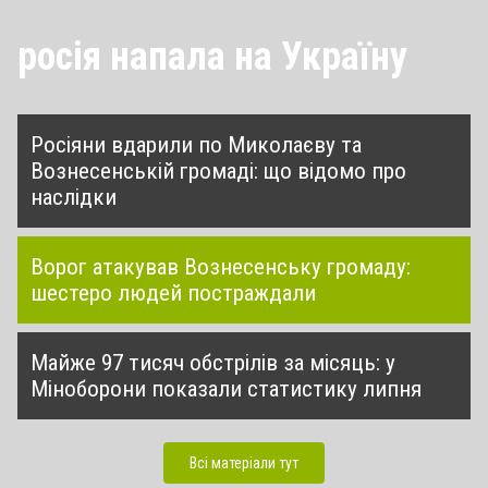
росія напала на Україну
Росіяни вдарили по Миколаєву та
Вознесенській громаді: що відомо про
наслідки
Ворог атакував Вознесенську громаду:
шестеро людей постраждали
Майже 97 тисяч обстрілів за місяць: у
Міноборони показали статистику липня
Всі матеріали тут