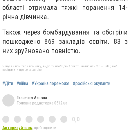
області отримала тяжкі поранення 14-
річна дівчинка.
Також через бомбардування та обстріли
пошкоджено 869 закладів освіти. 83 з
них зруйновано повністю.
Якщо ви помітили помилку, виділіть необхідний текст і натисніть Ctrl + Enter, щоб
повідомити про це редакцію
#Діти
#війна
#Україна переможе
#російські окупанти
Ткаченко Альона
Головна редакторка 0512.ua
0,0
Авторизуйтесь
, щоб оцінити