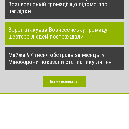
Вознесенській громаді: що відомо про
наслідки
Ворог атакував Вознесенську громаду:
шестеро людей постраждали
Майже 97 тисяч обстрілів за місяць: у
Міноборони показали статистику липня
Всі матеріали тут