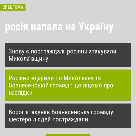
СПЕЦТЕМА
росія напала на Україну
Знову є постраждалі: росіяни атакували
Миколаївщину
Росіяни вдарили по Миколаєву та
Вознесенській громаді: що відомо про
наслідки
Ворог атакував Вознесенську громаду:
шестеро людей постраждали