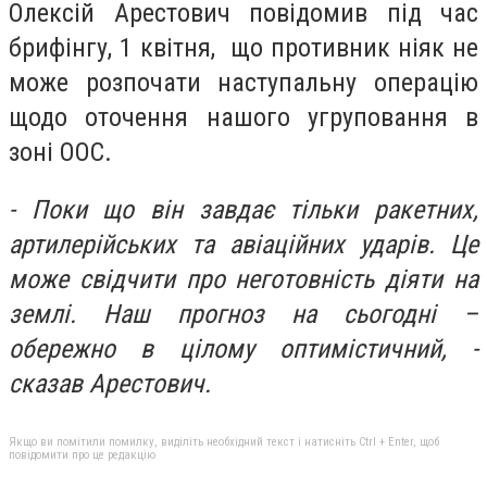
Олексій Арестович повідомив під час
брифінгу, 1 квітня, що противник ніяк не
може розпочати наступальну операцію
щодо оточення нашого угруповання в
зоні ООС.
- Поки що він завдає тільки ракетних,
артилерійських та авіаційних ударів. Це
може свідчити про неготовність діяти на
землі. Наш прогноз на сьогодні –
обережно в цілому оптимістичний, -
сказав Арестович.
Якщо ви помітили помилку, виділіть необхідний текст і натисніть Ctrl + Enter, щоб
повідомити про це редакцію