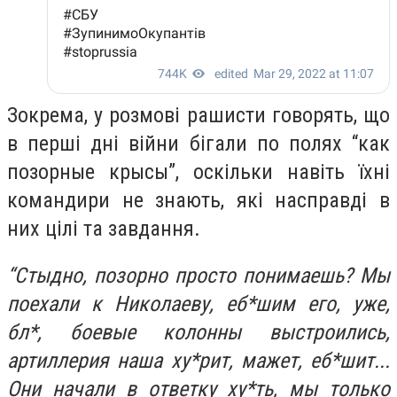
Зокрема, у розмові рашисти говорять, що
в перші дні війни бігали по полях “как
позорные крысы”, оскільки навіть їхні
командири не знають, які насправді в
них цілі та завдання.
“Стыдно, позорно просто понимаешь? Мы
поехали к Николаеву, еб*шим его, уже,
бл*, боевые колонны выстроились,
артиллерия наша ху*рит, мажет, еб*шит...
Они начали в ответку ху*ть, мы только