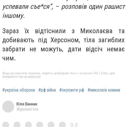
успевали съе*ся”, – розповів один рашист
іншому.
Зараз їх відтіснили з Миколаєва та
добивають під Херсоном, тіла загиблих
забрати не можуть, дати відсіч немає
чим.
Якщо ви помітили помилку, виділіть необхідний текст і натисніть Ctrl + Enter, щоб
повідомити про це редакцію
#україна оборона
#рф війна
#окупанти рф
#миколаїв новини
Юлія Винник
Журналістка
0,0