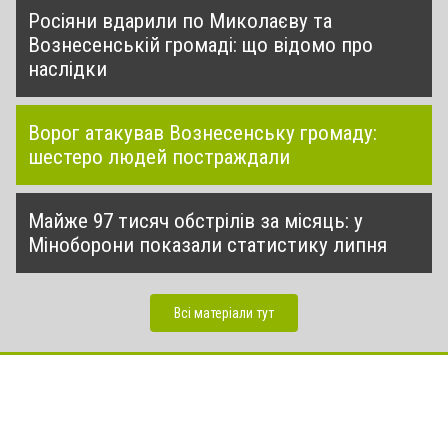
Росіяни вдарили по Миколаєву та
Вознесенській громаді: що відомо про
наслідки
Ворог атакував Вознесенську громаду:
шестеро людей постраждали
Майже 97 тисяч обстрілів за місяць: у
Міноборони показали статистику липня
Всі матеріали тут