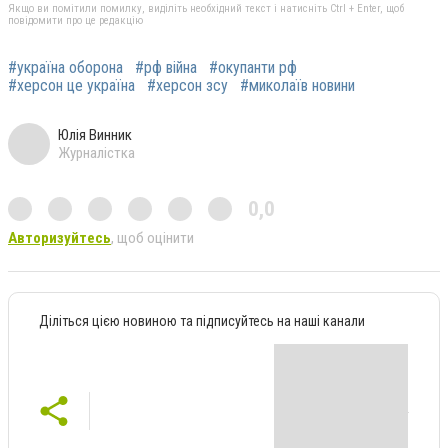
Якщо ви помітили помилку, виділіть необхідний текст і натисніть Ctrl + Enter, щоб
повідомити про це редакцію
#україна оборона
#рф війна
#окупанти рф
#херсон це україна
#херсон зсу
#миколаїв новини
Юлія Винник
Журналістка
0,0
Авторизуйтесь
, щоб оцінити
Діліться цією новиною та підписуйтесь на наші канали