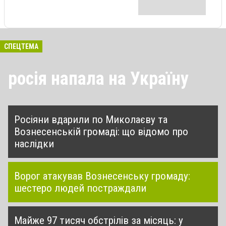
СПЕЦТЕМА
росія напала на Україну
Росіяни вдарили по Миколаєву та
Вознесенській громаді: що відомо про
наслідки
Ворог атакував Вознесенську громаду:
шестеро людей постраждали
Майже 97 тисяч обстрілів за місяць: у