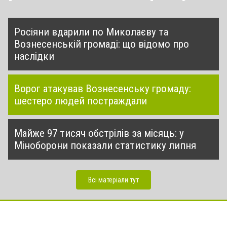
Росіяни вдарили по Миколаєву та
Вознесенській громаді: що відомо про
наслідки
Ворог атакував Вознесенську громаду:
шестеро людей постраждали
Майже 97 тисяч обстрілів за місяць: у
Міноборони показали статистику липня
Всі матеріали тут