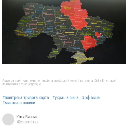
Якщо ви помітили помилку, виділіть необхідний текст і натисніть Ctrl + Enter, щоб
повідомити про це редакцію
#повітряна тривога карта
#україна війна
#рф війна
#миколаїв новини
Юлія Винник
Журналістка