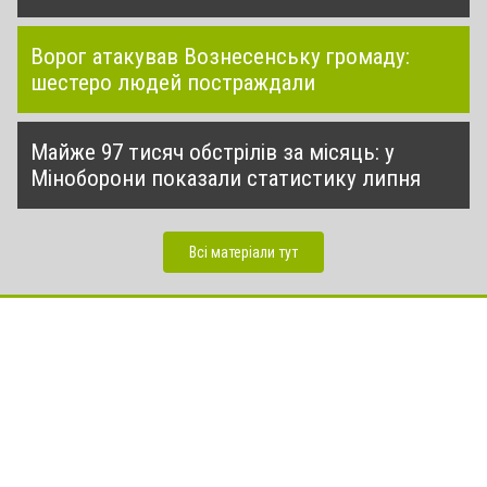
Ворог атакував Вознесенську громаду:
шестеро людей постраждали
Майже 97 тисяч обстрілів за місяць: у
Міноборони показали статистику липня
Всі матеріали тут