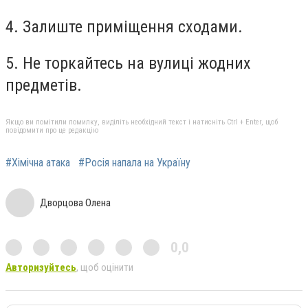
4. Залиште приміщення сходами.
5. Не торкайтесь на вулиці жодних
предметів.
Якщо ви помітили помилку, виділіть необхідний текст і натисніть Ctrl + Enter, щоб
повідомити про це редакцію
#Хімічна атака
#Росія напала на Україну
Дворцова Олена
0,0
Авторизуйтесь
, щоб оцінити