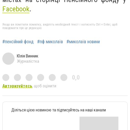
Facebook
.
Якщо ви помітили помилку, виділіть необхідний текст і натисніть Ctrl + Enter, щоб
повідомити про це редакцію
#пенсійний фонд
#пф миколаїв
#миколаїв новини
Юлія Винник
Журналістка
0,0
Авторизуйтесь
, щоб оцінити
Діліться цією новиною та підписуйтесь на наші канали