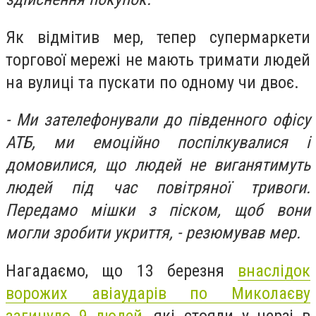
Як відмітив мер, тепер супермаркети
торгової мережі не мають тримати людей
на вулиці та пускати по одному чи двоє.
- Ми зателефонували до південного офісу
АТБ, ми емоційно поспілкувалися і
домовилися, що людей не виганятимуть
людей під час повітряної тривоги.
Передамо мішки з піском, щоб вони
могли зробити укриття, - резюмував мер.
Нагадаємо, що 13 березня
внаслідок
ворожих авіаударів по Миколаєву
загинуло 9 людей,
які стояли у черзі в