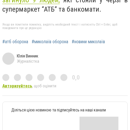
супермаркет “АТБ” та банкомати.
Якщо ви помітили помилку, виділіть необхідний текст і натисніть Ctrl + Enter, щоб
повідомити про це редакцію
#атб оборона
#миколаїв оборона
#новини миколаїв
Юлія Винник
Журналістка
0,0
Авторизуйтесь
, щоб оцінити
Діліться цією новиною та підписуйтесь на наші канали