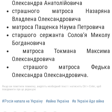
Олександра Анатолійовича
страшного матроса Назаряна
Владлена Олександровича
матроса Пащенка Наума Петровича
старшого сержанта Солов’я Миколу
Богдановича
матроса Токмана Максима
Олександровича
страшого матроса Федька
Олександра Олександровича.
Якщо ви помітили помилку, виділіть необхідний текст і натисніть Ctrl + Enter, щоб
повідомити про це редакцію
#Росія напала на Україну
#війна Україна
#в Україні йде війна