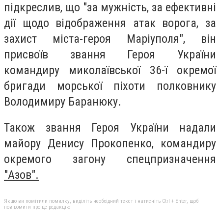
підкреслив, що "за мужність, за ефективні
дії щодо відображення атак ворога, за
захист міста-героя Маріуполя", він
присвоїв звання Героя України
командиру миколаївської 36-ї окремої
бригади морської піхоти полковнику
Володимиру Баранюку.
Також звання Героя України надали
майору Денису Прокопенко, командиру
окремого загону спецпризначення
"Азов".
Якщо ви помітили помилку, виділіть необхідний текст і натисніть Ctrl + Enter, щоб
повідомити про це редакцію