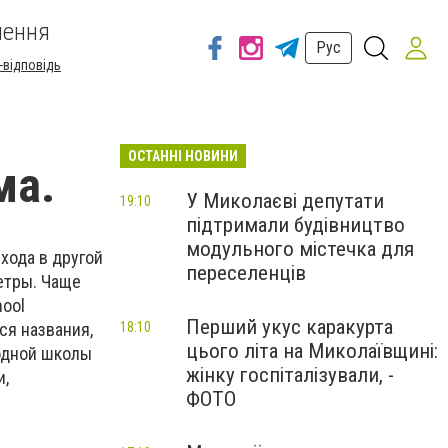
шення
Рус
-відповідь
ОСТАННІ НОВИНИ
ма.
У Миколаєві депутати
19:10
підтримали будівництво
модульного містечка для
хода в другой
переселенців
метры. Чаще
hool
Перший укус каракурта
ся названия,
18:10
цього літа на Миколаївщині:
 одной школы
жінку госпіталізували, -
и,
ФОТО