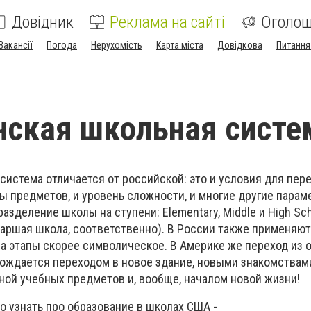
Довідник
Реклама на сайті
Оголо
Вакансії
Погода
Нерухомість
Карта міста
Довідкова
Питання
ская школьная систе
истема отличается от российской: это и условия для пере
мы предметов, и уровень сложности, и многие другие пара
разделение школы на ступени: Elementary, Middle и High Sc
таршая школа, соответственно). В России также применяют
на этапы скорее символическое. В Америке же переход из
ождается переходом в новое здание, новыми знакомствам
ной учебных предметов и, вообще, началом новой жизни!
о узнать про образование в школах США -