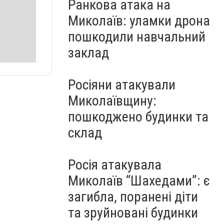
Ранкова атака на
Миколаїв: уламки дрона
пошкодили навчальний
заклад
Росіяни атакували
Миколаївщину:
пошкоджено будинки та
склад
Росія атакувала
Миколаїв “Шахедами”: є
загибла, поранені діти
та зруйновані будинки