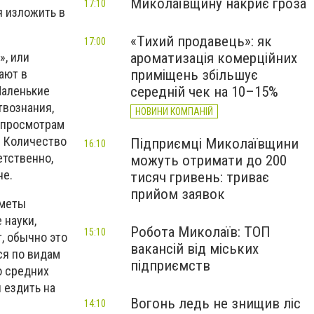
Миколаївщину накриє гроза
17:10
я изложить в
«Тихий продавець»: як
17:00
ароматизація комерційних
», или
приміщень збільшує
ают в
середній чек на 10–15%
 Маленькие
твознания,
НОВИНИ КОМПАНІЙ
, просмотрам
. Количество
Підприємці Миколаївщини
16:10
етственно,
можуть отримати до 200
не.
тисяч гривень: триває
прийом заявок
дметы
 науки,
Робота Миколаїв: ТОП
15:10
, обычно это
вакансій від міських
ся по видам
підприємств
во средних
 ездить на
Вогонь ледь не знищив ліс
14:10