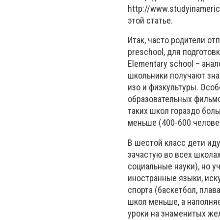
http://www.studyinameri
этой статье.
Итак, часто родители от
preschool, для подготов
Еlementary school – ана
школьники получают знан
изо и физкультуры. Осо
образовательных фильмо
таких школ гораздо больш
меньше (400-600 челове
В шестой класс дети иду
зачастую во всех школах
социальные науки), но у
иностранные языки, иск
спорта (баскетбол, плава
школ меньше, а наполня
уроки на знаменитых же