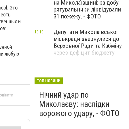
на Миколаївщині: за добу
ool. Это
рятувальники ліквідували
 есть
31 пожежу, - ФОТО
твенных и
ов:
Депутати Миколаївської
13:10
міськради звернулися до
Верховної Ради та Кабміну
ненной
через дефіцит бюджету
ли любую
ТОП НОВИНИ
Нічний удар по
 оцінити
Миколаєву: наслідки
ворожого удару, - ФОТО