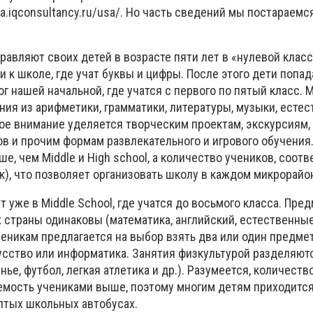
ca.iqconsultancy.ru/usa/. Но часть сведений мы постараемс
правляют своих детей в возрасте пяти лет в «нулевой класс
ки к школе, где учат буквы и цифры. После этого дети попад
лог нашей начальной, где учатся с первого по пятый класс.
ия из арифметики, грамматики, литературы, музыки, естес
бое внимание уделяется творческим проектам, экскурсиям
в и прочим формам развлекательного и игрового обучения
е, чем Middle и High school, а количество учеников, соотв
к), что позволяет организовать школу в каждом микрорайо
т уже в Middle School, где учатся до восьмого класса. Пре
 страны одинаковы (математика, английский, естественные
ченикам предлагается на выбор взять два или один предмет
усство или информатика. Занятия физкультурой разделяют
нье, футбол, легкая атлетика и др.). Разумеется, количест
емость учениками выше, поэтому многим детям приходится
лтых школьных автобусах.