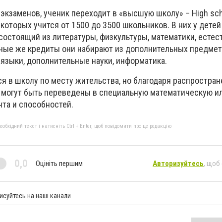
экзаменов, ученик переходит в «высшую школу» – High sch
которых учится от 1500 до 3500 школьников. В них у детей
состоящий из литературы, физкультуры, математики, естес
ьные же кредиты они набирают из дополнительных предмет
 языки, дополнительные науки, информатика.
я в школу по месту жительства, но благодаря распростра
и могут быть переведены в специальную математическую и
нта и способностей.
бхідний текст і натисніть Ctrl + Enter, щоб повідомити про це редакцію
0,0
Оцініть першим
Авторизуйтесь
, щоб
исуйтесь на наші канали