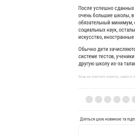
После успешно сданных 
очень большие школы, в 
обязательный минимум, 
социальных наук, остал
искусство, иностранные
Обычно дети зачисляютс
системе тестов, ученик
другую школу из-за тала
Якщо ви помітили помилку, виділіть нео
Діліться цією новиною та підп