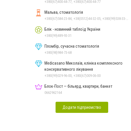
+380(67)400-44-77, +380(67)400-44-77
Мальва, стоматологія
+380(67)584-23-84, +38(0512)44-32-05, +380(99)538-33-25, +380(63)977-35-54
Блік - новинний таблоїд України
+380(99)489-93-31
Пломбір, сучасна стоматологія
+380(98)984-73-68
Medicasano Миколаїв, клініка комплексного
консервативного лікування
+380(99)029-96-00, +380(67)009-06-00
Блок-Пост — більярд, квартири, банкет
0662962164
Додати підприємство