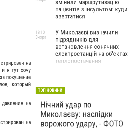
змінили маршрутизацію
пацієнтів з інсультом: куди
звертатися
У Миколаєві визначили
18:10
Вчора
підрядників для
встановлення сонячних
електростанцій на об'єктах
теплопостачання
истрирован на
 и я тут хочу
Потяги Миколаїв:
 за покушение
17:10
Вчора
актуальний розклад на
лов, который
серпень
ТОП НОВИНИ
Нічний удар по
 давление на
Миколаєву: наслідки
ворожого удару, - ФОТО
истрирован на