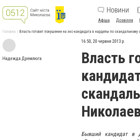
Новини
Афіша
Дозвілля
Головна
Власть готовит покушение на экс-кандидата в нардепы по скандальному
16:50, 20 червня 2013 р.
Власть г
Надежда Дремлюга
кандидат
скандаль
Николае
Бывший кандидат в д