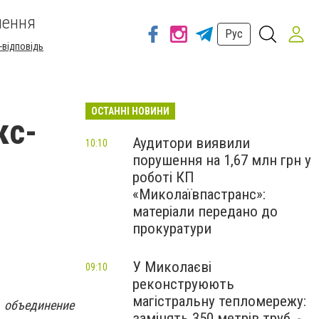
шення
Рус
-відповідь
ОСТАННІ НОВИНИ
кс-
Аудитори виявили
10:10
порушення на 1,67 млн грн у
роботі КП
«Миколаївпастранс»:
матеріали передано до
прокуратури
У Миколаєві
09:10
реконструюють
магістральну тепломережу:
объединение
замінять 350 метрів труб, -