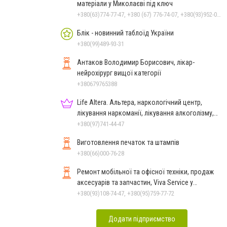
матеріали у Миколаєві під ключ
+380(63)774-77-47, +380 (67) 776-74-07, +380(93)952-02-91
Блік - новинний таблоїд України
+380(99)489-93-31
Антаков Володимир Борисович, лікар-
нейрохірург вищої категорії
+380679765388
Life Altera. Альтера, наркологічний центр,
лікування наркоманії, лікування алкоголізму,
зняття ломки
+380(97)741-44-47
Виготовлення печаток та штампів
+380(66)000-76-28
Ремонт мобільної та офісної техніки, продаж
аксесуарів та запчастин, Viva Service у
Миколаєві
+380(93)108-74-47, +380(95)759-77-72
Додати підприємство