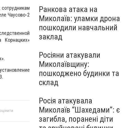
Ранкова атака на
к сотрудникам
еле Чаусово-2
Миколаїв: уламки дрона
пошкодили навчальний
 следственной
заклад
а Корнацких»
Росіяни атакували
х».
Миколаївщину:
 установление
пошкоджено будинки та
3.
склад
Росія атакувала
Миколаїв “Шахедами”: є
 оцінити
загибла, поранені діти