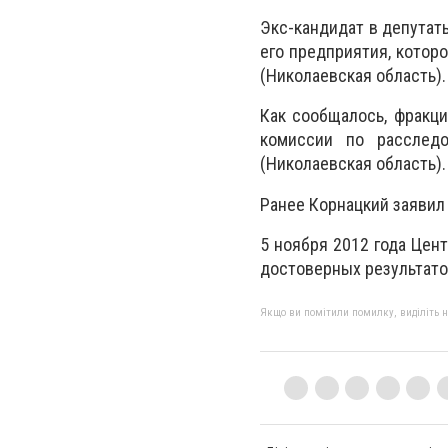
Экс-кандидат в депутаты
его предприятия, котор
(Николаевская область).
Как сообщалось, фракц
комиссии по расследо
(Николаевская область).
Ранее Корнацкий заявил
5 ноября 2012 года Цен
достоверных результатов
Якщо ви помітили помилку, виділіть нео