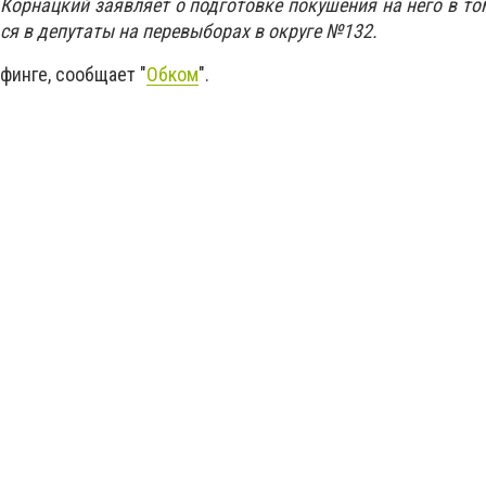
Корнацкий заявляет о подготовке покушения на него в том
ся в депутаты на перевыборах в округе №132.
ифинге, сообщает "
Обком
".