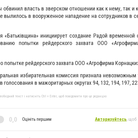
 обвинил власть в зверском отношении как к нему, так и 
ое вылилось в вооруженное нападение на сотрудников в с
ия «Батьківщина» инициирует создание Радой временной
ванию попытки рейдерского захвата ООО «Агрофирм
 о попытке рейдерского захвата ООО «Агрофирма Корнацки
тральная избирательная комиссия признала невозможным
 голосования в мажоритарных округах 94, 132, 194, 197, 22
бхідний текст і натисніть Ctrl + Enter, щоб повідомити про це редакцію
0,0
Оцініть першим
Авторизуйтесь
, щоб