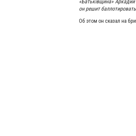
«Батьківщина» Аркадий 
он решит баллотировать
Об этом он сказал на бр