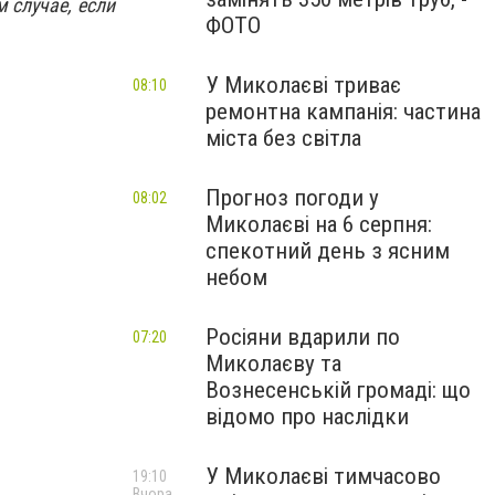
 случае, если
ФОТО
У Миколаєві триває
08:10
ремонтна кампанія: частина
міста без світла
Прогноз погоди у
08:02
Миколаєві на 6 серпня:
спекотний день з ясним
небом
Росіяни вдарили по
07:20
Миколаєву та
Вознесенській громаді: що
відомо про наслідки
У Миколаєві тимчасово
19:10
Вчора