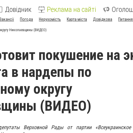
Довідник
Реклама на сайті
Оголо
Вакансії
Погода
Нерухомість
Карта міста
Довідкова
Питання
 округу Николаевщины (ВИДЕО)
отовит покушение на э
а в нардепы по
ному округу
вщины (ВИДЕО)
епутаты Верховной Рады от партии «Всеукраинское 