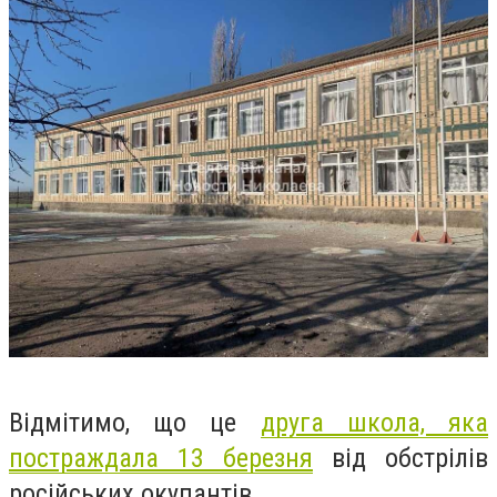
Відмітимо, що це
друга школа, яка
постраждала 13 березня
від обстрілів
російських окупантів.