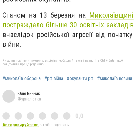
Станом на 13 березня на
Миколаївщині
постраждало більше 30 освітніх закладів
внаслідок російської агресії від початку
війни.
Якщо ви помітили помилку, виділіть необхідний текст і натисніть Ctrl + Enter, щоб
повідомити про це редакцію
#миколаїв оборона
#рф війна
#окупанти рф
#миколаїв новини
Юлія Винник
Журналістка
0,0
Авторизируйтесь
, чтобы оценить