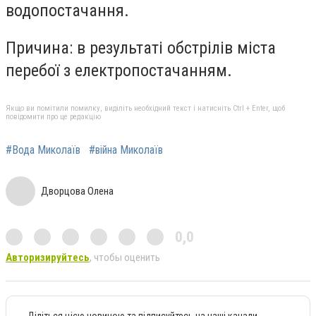
водопостачання.
Причина: в результаті обстрілів міста
перебої з електропостачанням.
Якщо ви помітили помилку, виділіть необхідний текст і натисніть Ctrl + Enter, щоб
повідомити про це редакцію
#Вода Миколаїв
#війна Миколаїв
Дворцова Олена
0,0
Авторизируйтесь
, чтобы оценить
Діліться цією новиною та підписуйтесь на наші канали