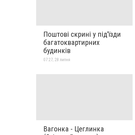
Поштові скрині у під'їзди
багатоквартирних
будинків
07:27, 28 липня
Вагонка - Цеглинка