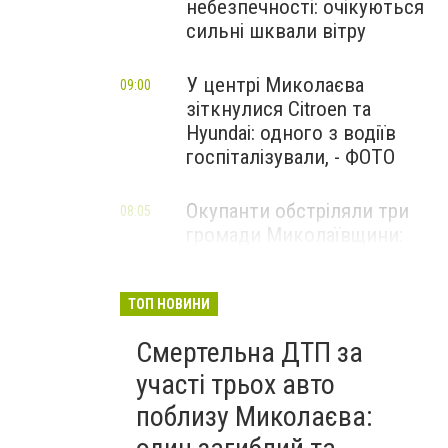
небезпечності: очікуються
сильні шквали вітру
У центрі Миколаєва
09:00
зіткнулися Citroen та
Hyundai: одного з водіїв
госпіталізували, - ФОТО
Окупанти обстріляли три
08:05
громади Миколаївщини:
поранено чоловіка та
пошкоджено АЗС і склади
ТОП НОВИНИ
Смертельна ДТП за
участі трьох авто
поблизу Миколаєва: