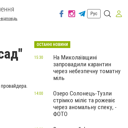
шення
Рус
-відповідь
ОСТАННІ НОВИНИ
сад"
На Миколаївщині
15:30
запровадили карантин
через небезпечну томатну
міль
м провайдера.
Озеро Солонець-Тузли
14:00
стрімко міліє та рожевіє
через аномальну спеку, -
ФОТО