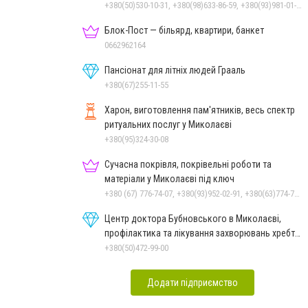
+380(50)530-10-31, +380(98)633-86-59, +380(93)981-01-61
Блок-Пост — більярд, квартири, банкет
0662962164
Пансіонат для літніх людей Грааль
+380(67)255-11-55
Харон, виготовлення пам'ятників, весь спектр
ритуальних послуг у Миколаєві
+380(95)324-30-08
Сучасна покрівля, покрівельні роботи та
матеріали у Миколаєві під ключ
+380 (67) 776-74-07, +380(93)952-02-91, +380(63)774-77-47
Центр доктора Бубновського в Миколаєві,
профілактика та лікування захворювань хребта
і суглобів
+380(50)472-99-00
Додати підприємство