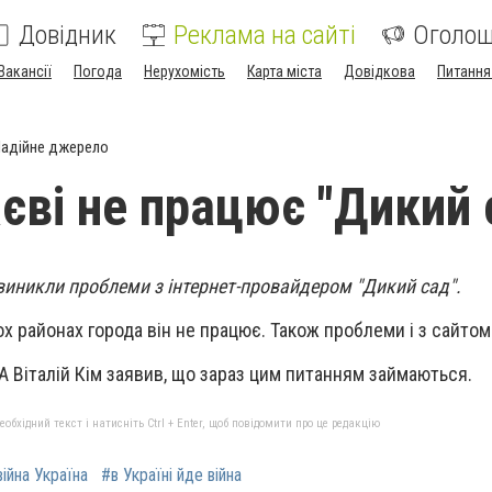
Довідник
Реклама на сайті
Оголо
Вакансії
Погода
Нерухомість
Карта міста
Довідкова
Питання
адійне джерело
єві не працює "Дикий 
виникли проблеми з інтернет-провайдером "Дикий сад".
ох районах города він не працює. Також проблеми і з сайто
А Віталій Кім заявив, що зараз цим питанням займаються.
бхідний текст і натисніть Ctrl + Enter, щоб повідомити про це редакцію
війна Україна
#в Україні йде війна