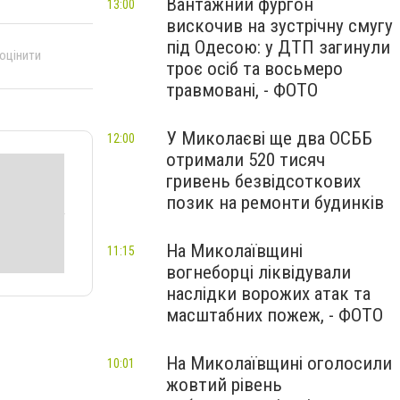
Вантажний фургон
13:00
вискочив на зустрічну смугу
під Одесою: у ДТП загинули
 оцінити
троє осіб та восьмеро
травмовані, - ФОТО
У Миколаєві ще два ОСББ
12:00
отримали 520 тисяч
гривень безвідсоткових
позик на ремонти будинків
На Миколаївщині
11:15
вогнеборці ліквідували
наслідки ворожих атак та
масштабних пожеж, - ФОТО
На Миколаївщині оголосили
10:01
жовтий рівень