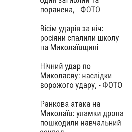
один загиблий та
поранена, - ФОТО
Вісім ударів за ніч:
росіяни спалили школу
на Миколаївщині
Нічний удар по
Миколаєву: наслідки
ворожого удару, - ФОТО
Ранкова атака на
Миколаїв: уламки дрона
пошкодили навчальний