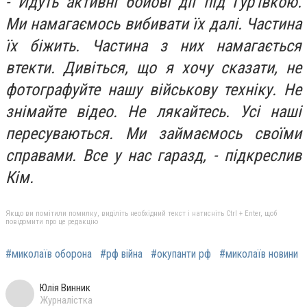
- Йдуть активні бойові дії під Гур'ївкою.
Ми намагаємось вибивати їх далі. Частина
їх біжить. Частина з них намагається
втекти. Дивіться, що я хочу сказати, не
фотографуйте нашу військову техніку. Не
знімайте відео. Не лякайтесь. Усі наші
пересуваються. Ми займаємось своїми
справами. Все у нас гаразд, - підкреслив
Кім.
Якщо ви помітили помилку, виділіть необхідний текст і натисніть Ctrl + Enter, щоб
повідомити про це редакцію
#миколаїв оборона
#рф війна
#окупанти рф
#миколаїв новини
Юлія Винник
Журналістка